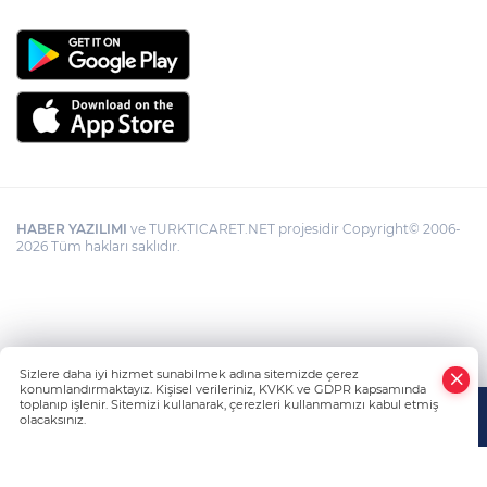
HABER YAZILIMI
ve TURKTICARET.NET projesidir Copyright© 2006-
2026 Tüm hakları saklıdır.
Sizlere daha iyi hizmet sunabilmek adına sitemizde çerez
konumlandırmaktayız. Kişisel verileriniz, KVKK ve GDPR kapsamında
toplanıp işlenir. Sitemizi kullanarak, çerezleri kullanmamızı kabul etmiş
olacaksınız.
Anasayfa
Haber Ara
Yazarlar