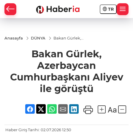
TR
Anasayfa
DÜNYA
Bakan Gürlek,
Azerbaycan
Cumhurbaşkanı
Bakan Gürlek,
Aliyev ile
görüştü
Azerbaycan
Cumhurbaşkanı Aliyev
ile görüştü
Haber Giriş Tarihi: 02.07.2026 12:50