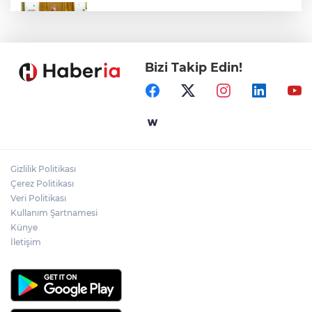
Dervişoğlu: İhanet belgesini kabul
etmeyeceğiz
Bizi Takip Edin!
Ömer Çelik: 2 yıllık çalışmanın en önemli
aşamasındayız
Eskişehir'de kırsal mahallelere yeni su
depoları
Gizlilik Politikası
Antalya Büyükşehir’den Kemer’e çevre
Çerez Politikası
düzenleme
Veri Politikası
Kullanım Şartnamesi
Künye
İletişim