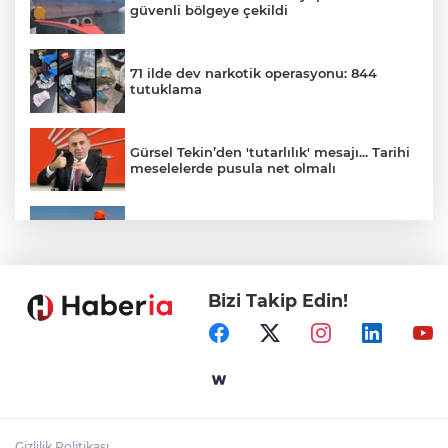
güvenli bölgeye çekildi
71 ilde dev narkotik operasyonu: 844
tutuklama
Gürsel Tekin’den 'tutarlılık' mesajı... Tarihi
meselelerde pusula net olmalı
Marmara Adası açıklarında arızalanan
tekne kurtarıldı
Bizi Takip Edin!
Samsun’da Alaçam'a yeni yaşam alanı
kazandırıldı
Yapay zekada onlarca uygulamanın
yerini tek asistan alabilir
Gizlilik Politikası