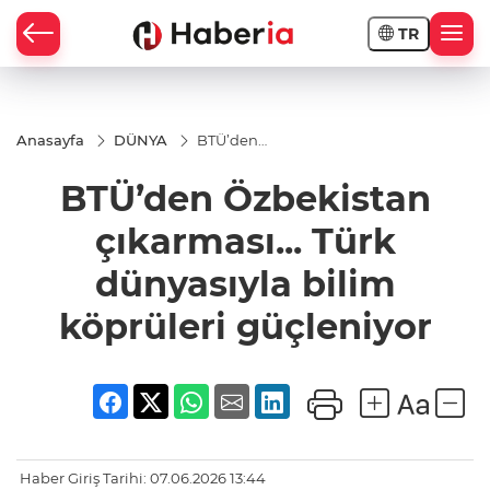
TR
Anasayfa
DÜNYA
BTÜ’den
Özbekistan
çıkarması...
BTÜ’den Özbekistan
Türk
dünyasıyla
bilim
çıkarması... Türk
köprüleri
güçleniyor
dünyasıyla bilim
köprüleri güçleniyor
Haber Giriş Tarihi: 07.06.2026 13:44