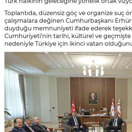
Türk halkının geleceğine yönelik ortak vizyo
Toplantıda, düzensiz göç ve organize suç ö
çalışmalara değinen Cumhurbaşkanı Erhürma
duyduğu memnuniyeti ifade ederek teşekkürle
Cumhuriyeti’nin tarihi, kültürel ve geçmiş
nedeniyle Türkiye için ikinci vatan olduğunu 