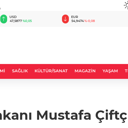
u
EUR
GBP
54,9474
%-0,08
64,1494
%0,14
Mİ
SAĞLIK
KÜLTÜR/SANAT
MAGAZİN
YAŞAM
T
Bakanı Mustafa Çift