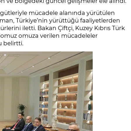
n ve bölgedeki güncel gelişmeler ele alındı.
rgütleriyle mücadele alanında yürütülen
n, Türkiye’nin yürüttüğü faaliyetlerden
rini iletti. Bakan Çiftçi, Kuzey Kıbrıs Türk
te omuz omuza verilen mücadeleler
belirtti.