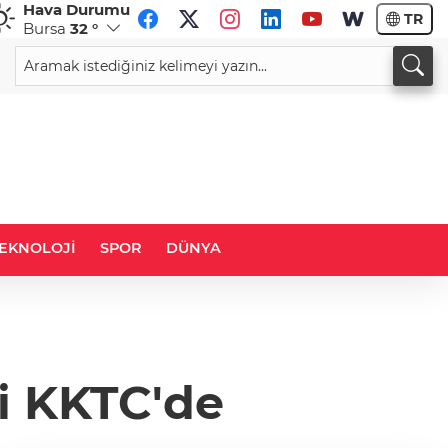
Hava Durumu
TR
Bursa
32 °
CHF
CAD
58,5767
%-0,59
33,9500
%0,02
EKNOLOJİ
SPOR
DÜNYA
çi KKTC'de