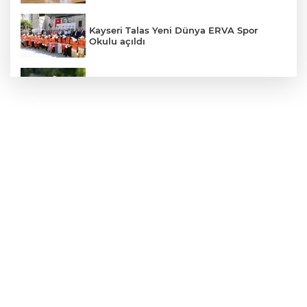
Kayseri Talas Yeni Dünya ERVA Spor
Okulu açıldı
Ormanya’nın Atlas’ı yaban hayatına ışık
tutacak
Bursa İnegöl'de Alanyurt Yüzme
Havuzu'nda çalışmalar tam gaz
Kayseri Melikgazi'den ücretsiz yaz
kursları
İzmit Belediyesi'nden muhtarlara doğum
günü ziyareti