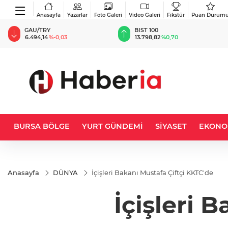
Anasayfa
Yazarlar
Foto Galeri
Video Galeri
Fikstür
Puan Durum
BIST 100
USD
13.798,82
%0,70
47,5877
%0,05
BURSA BÖLGE
YURT GÜNDEMİ
SİYASET
EKONO
Anasayfa
DÜNYA
İçişleri Bakanı Mustafa Çiftçi KKTC'de
İçişleri 