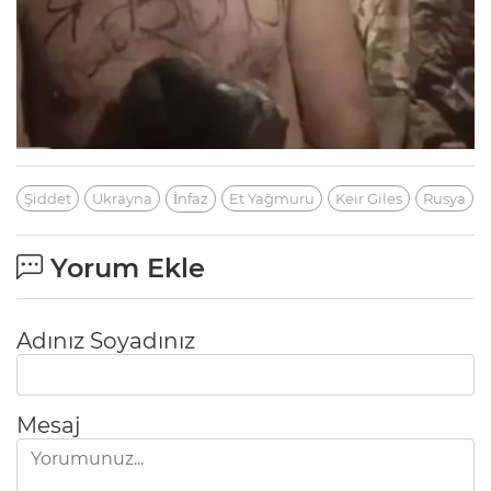
Şiddet
Ukrayna
İnfaz
Et Yağmuru
Keir Giles
Rusya
Yorum Ekle
Adınız Soyadınız
Mesaj