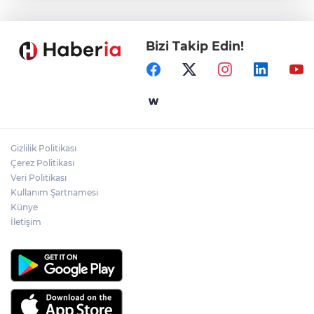
'Ay Grubu' suç örgütüne 12 gözaltı!
Bizi Takip Edin!
Mersin Sinema Ofisi Avrupa’nın djital
vitrininde
İstanbul İtfaiyesi’nden yangın riskine
karşı videolu uyarı
Gizlilik Politikası
TBMM'de Çocuk Koruma Kanunu
Çerez Politikası
teklifinin ilk görüşmeleri tamamlandı
Veri Politikası
Kullanım Şartnamesi
Künye
İletişim