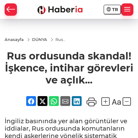
TR
Anasayfa
DÜNYA
Rus
ordusunda
skandal!
Rus ordusunda skandal!
İşkence,
intihar
görevleri
İşkence, intihar görevleri
ve açlık...
ve açlık...
İngiliz basınında yer alan görüntüler ve
iddialar, Rus ordusunda komutanların
kendi askerlerine yönelik sistematik