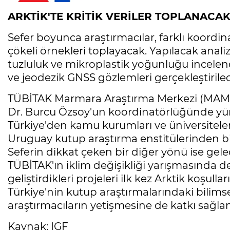
ARKTİK'TE KRİTİK VERİLER TOPLANACA
Sefer boyunca araştırmacılar, farklı koordina
çökeli örnekleri toplayacak. Yapılacak analiz
tuzluluk ve mikroplastik yoğunluğu incelen
ve jeodezik GNSS gözlemleri gerçekleştirile
TÜBİTAK Marmara Araştırma Merkezi (MAM)
Dr. Burcu Özsoy'un koordinatörlüğünde yürü
Türkiye'den kamu kurumları ve üniversiteleri
Uruguay kutup araştırma enstitülerinden bili
Seferin dikkat çeken bir diğer yönü ise gele
TÜBİTAK'ın iklim değişikliği yarışmasında de
geliştirdikleri projeleri ilk kez Arktik koşu
Türkiye'nin kutup araştırmalarındaki bilimse
araştırmacıların yetişmesine de katkı sağla
Kaynak: IGF