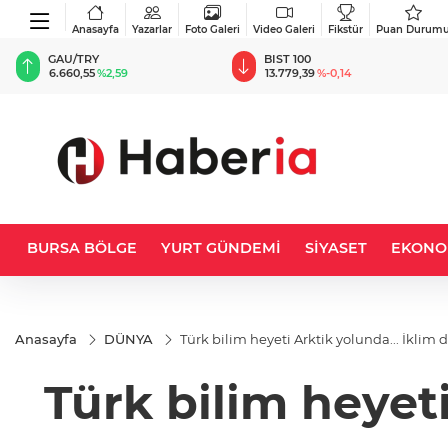
Anasayfa
Yazarlar
Foto Galeri
Video Galeri
Fikstür
Puan Durum
BIST 100
USD
13.779,39
%-0,14
47,6787
%0,18
BURSA BÖLGE
YURT GÜNDEMİ
SİYASET
EKONO
Anasayfa
DÜNYA
Türk bilim heyeti Arktik yolunda... İklim 
Türk bilim heyeti