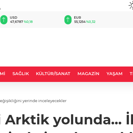
u
EUR
GBP
55,1254
%0,32
64,3468
%0,38
Mİ
SAĞLIK
KÜLTÜR/SANAT
MAGAZİN
YAŞAM
T
değişikliğini yerinde inceleyecekler
 Arktik yolunda... İ