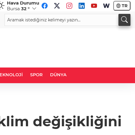
Hava Durumu
TR
Bursa
32 °
CHF
CAD
59,0083
%0,82
34,1883
%0,73
EKNOLOJİ
SPOR
DÜNYA
klim değişikliğini