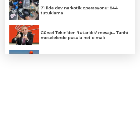
71 ilde dev narkotik operasyonu: 844
tutuklama
Gürsel Tekin’den 'tutarlılık' mesajı... Tarihi
meselelerde pusula net olmalı
Marmara Adası açıklarında arızalanan
tekne kurtarıldı
Samsun’da Alaçam'a yeni yaşam alanı
kazandırıldı
Yapay zekada onlarca uygulamanın
yerini tek asistan alabilir
YÖK'ten uluslararası mezunlara ikamet
kolaylığı... Süre 2 yıla kadar uzatılabilecek