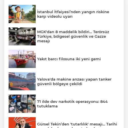
İstanbul İtfaiyesi’nden yangın riskine
karşı videolu uyarı
MGK'dan 8 maddelik bildiri... Terörsüz
Türkiye, bölgesel güvenlik ve Gazze
mesajı
Yakıt barcı filosuna iki yeni gemi
Yalova'da makine arızası yapan tanker
güvenli bölgeye çekildi
71 ilde dev narkotik operasyonu: 844
tutuklama
Gürsel Tekin’den 'tutarlılık' mesajı... Tarihi