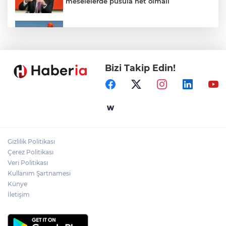
meselelerde pusula net olmalı
Marmara Adası açıklarında arızalanan
tekne kurtarıldı
Bizi Takip Edin!
Samsun’da Alaçam'a yeni yaşam alanı
kazandırıldı
Yapay zekada onlarca uygulamanın
yerini tek asistan alabilir
Gizlilik Politikası
YÖK'ten uluslararası mezunlara ikamet
Çerez Politikası
kolaylığı... Süre 2 yıla kadar uzatılabilecek
Veri Politikası
Kullanım Şartnamesi
Künye
İletişim