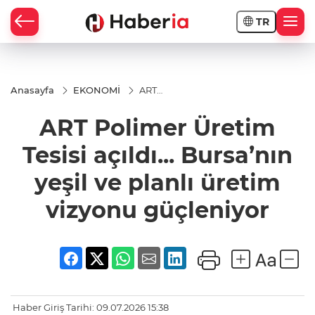
TR
Anasayfa
EKONOMİ
ART
Polimer
Üretim
ART Polimer Üretim
Tesisi
açıldı...
Bursa’nın
Tesisi açıldı... Bursa’nın
yeşil ve
planlı
yeşil ve planlı üretim
üretim
vizyonu
vizyonu güçleniyor
güçleniyor
Haber Giriş Tarihi: 09.07.2026 15:38