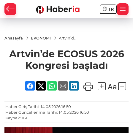
TR
Anasayfa
EKONOMİ
Artvin’de
ECOSUS
2026
Artvin’de ECOSUS 2026
Kongresi
başladı
Kongresi başladı
Haber Giriş Tarihi: 14.05.2026 16:50
Haber Güncellenme Tarihi: 14.05.2026 16:50
Kaynak: IGF