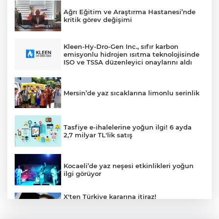
Ağrı Eğitim ve Araştırma Hastanesi’nde
kritik görev değişimi
Kleen-Hy-Dro-Gen Inc., sıfır karbon
emisyonlu hidrojen ısıtma teknolojisinde
ISO ve TSSA düzenleyici onaylarını aldı
Mersin’de yaz sıcaklarına limonlu serinlik
Tasfiye e-ihalelerine yoğun ilgi! 6 ayda
2,7 milyar TL'lik satış
Kocaeli’de yaz neşesi etkinlikleri yoğun
ilgi görüyor
X'ten Türkiye kararına itiraz!
İmamoğlu'nun Cumhurbaşkanlığı
Adaylığı Ofisi hesabına erişim engeli