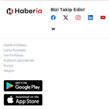
mahkemeye taşındı
Bizi Takip Edin!
Mersin'de 4 merkez ilçeye güçlü yağmur
suyu yatırımı
Türk Kayak Merkezleri Birliği'nin 3'üncü
zirvesi Kayseri Erciyes'te
Gizlilik Politikası
Özgür Aras'ın çok konuşulan kitabı yeni
Çerez Politikası
baskısını Titanic Luxury Collection
Veri Politikası
Bodrum’da kutladı
Kullanım Şartnamesi
Künye
İletişim