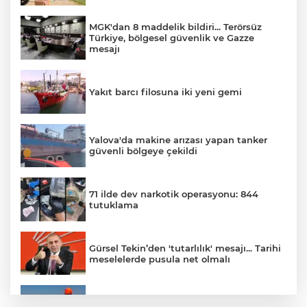
MGK'dan 8 maddelik bildiri... Terörsüz
Türkiye, bölgesel güvenlik ve Gazze
mesajı
Yakıt barcı filosuna iki yeni gemi
Yalova'da makine arızası yapan tanker
güvenli bölgeye çekildi
71 ilde dev narkotik operasyonu: 844
tutuklama
Gürsel Tekin’den 'tutarlılık' mesajı... Tarihi
meselelerde pusula net olmalı
Marmara Adası açıklarında arızalanan