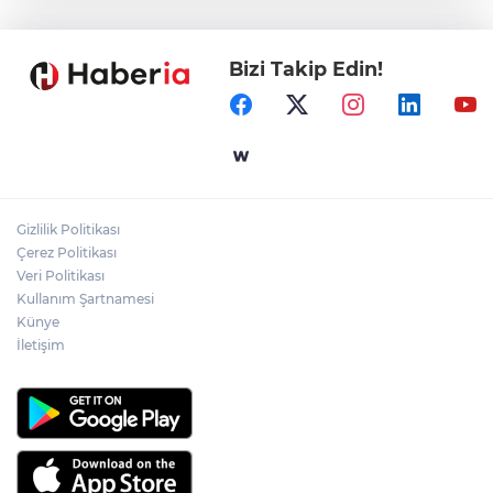
tekne kurtarıldı
Bizi Takip Edin!
Samsun’da Alaçam'a yeni yaşam alanı
kazandırıldı
Yapay zekada onlarca uygulamanın
yerini tek asistan alabilir
Gizlilik Politikası
YÖK'ten uluslararası mezunlara ikamet
Çerez Politikası
kolaylığı... Süre 2 yıla kadar uzatılabilecek
Veri Politikası
Kullanım Şartnamesi
Künye
İletişim