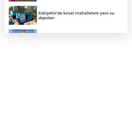
Eskişehir'de kırsal mahallelere yeni su
depoları
CHP'de kongre hazırlıkları hızlandı... 8 ile
daha yeni il başkanı atandı
İçişleri Bakanı Çiftçi'den YÖK ziyareti
Antalya Büyükşehir’den Kemer’e çevre
düzenleme
Dervişoğlu: İhanet belgesini kabul
etmeyeceğiz