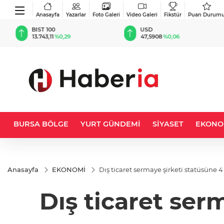
Anasayfa
Yazarlar
Foto Galeri
Video Galeri
Fikstür
Puan Durum
BIST 100
USD
13.743,11
%0,29
47,5908
%0,06
BURSA BÖLGE
YURT GÜNDEMİ
SİYASET
EKONO
Anasayfa
EKONOMİ
Dış ticaret sermaye şirketi statüsüne 4
Dış ticaret ser