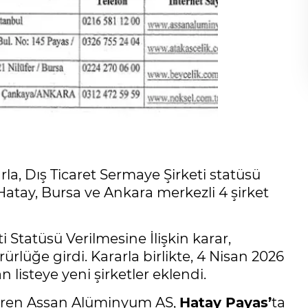
, Dış Ticaret Sermaye Şirketi statüsü
l, Hatay, Bursa ve Ankara merkezli 4 şirket
i Statüsü Verilmesine İlişkin karar,
lüğe girdi. Kararla birlikte, 4 Nisan 2026
n listeye yeni şirketler eklendi.
teren Assan Alüminyum AŞ,
Hatay Payas’
ta