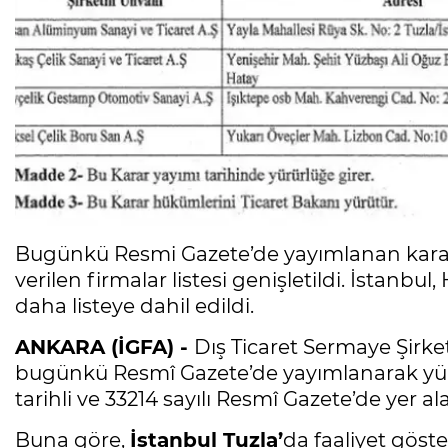
Bugünkü Resmi Gazete’de yayımlanan kararla
verilen firmalar listesi genişletildi. İstanbu
daha listeye dahil edildi.
ANKARA (İGFA) -
Dış Ticaret Sermaye Şirket
bugünkü Resmî Gazete’de yayımlanarak yürür
tarihli ve 33214 sayılı Resmî Gazete’de yer ala
Buna göre,
İstanbul Tuzla’
da faaliyet gös