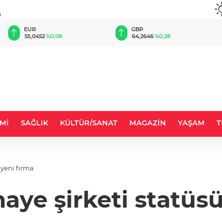
u
EUR
GBP
55,0452
%0,08
64,2646
%0,28
Mİ
SAĞLIK
KÜLTÜR/SANAT
MAGAZİN
YAŞAM
T
 yeni firma
maye şirketi statüs