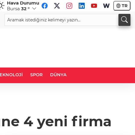
Hava Durumu
TR
Bursa
32 °
CHF
CAD
58,7939
%-0,23
33,9449
%0,00
EKNOLOJİ
SPOR
DÜNYA
üne 4 yeni firma