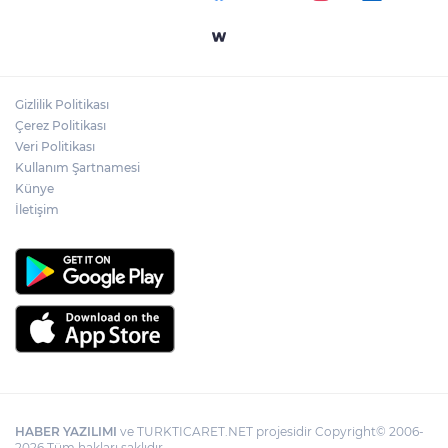
Yapay zekada onlarca uygulamanın
yerini tek asistan alabilir
Gizlilik Politikası
YÖK'ten uluslararası mezunlara ikamet
Çerez Politikası
kolaylığı... Süre 2 yıla kadar uzatılabilecek
Veri Politikası
Kullanım Şartnamesi
Künye
İletişim
HABER YAZILIMI
ve TURKTICARET.NET projesidir Copyright© 2006-
2026 Tüm hakları saklıdır.