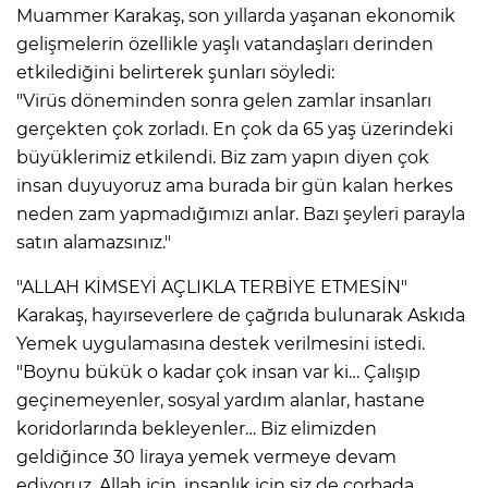
Muammer Karakaş, son yıllarda yaşanan ekonomik
gelişmelerin özellikle yaşlı vatandaşları derinden
etkilediğini belirterek şunları söyledi:
"Virüs döneminden sonra gelen zamlar insanları
gerçekten çok zorladı. En çok da 65 yaş üzerindeki
büyüklerimiz etkilendi. Biz zam yapın diyen çok
insan duyuyoruz ama burada bir gün kalan herkes
neden zam yapmadığımızı anlar. Bazı şeyleri parayla
satın alamazsınız."
"ALLAH KİMSEYİ AÇLIKLA TERBİYE ETMESİN"
Karakaş, hayırseverlere de çağrıda bulunarak Askıda
Yemek uygulamasına destek verilmesini istedi.
"Boynu bükük o kadar çok insan var ki… Çalışıp
geçinemeyenler, sosyal yardım alanlar, hastane
koridorlarında bekleyenler… Biz elimizden
geldiğince 30 liraya yemek vermeye devam
ediyoruz. Allah için, insanlık için siz de çorbada