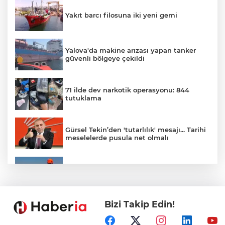
Yakıt barcı filosuna iki yeni gemi
Yalova'da makine arızası yapan tanker
güvenli bölgeye çekildi
71 ilde dev narkotik operasyonu: 844
tutuklama
Gürsel Tekin’den 'tutarlılık' mesajı... Tarihi
meselelerde pusula net olmalı
Marmara Adası açıklarında arızalanan
tekne kurtarıldı
Bizi Takip Edin!
Samsun’da Alaçam'a yeni yaşam alanı
kazandırıldı