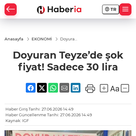
TR
Anasayfa
EKONOMİ
Doyuran
Teyze’de
şok fiyat!
Doyuran Teyze’de şok
Sadece
30 lira
fiyat! Sadece 30 lira
Haber Giriş Tarihi: 27.06.2026 14:49
Haber Güncellenme Tarihi: 27.06.2026 14:49
Kaynak: IGF