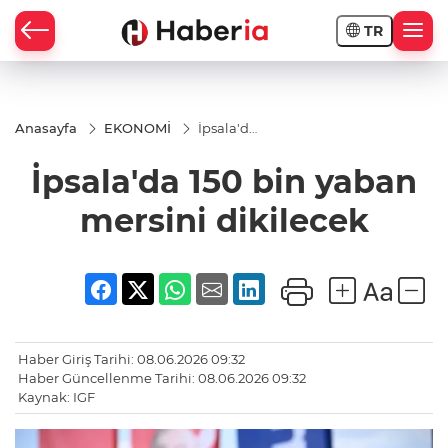
TR
Anasayfa
EKONOMİ
İpsala'da
150 bin
yaban
İpsala'da 150 bin yaban
mersini
dikilecek
mersini dikilecek
Haber Giriş Tarihi: 08.06.2026 09:32
Haber Güncellenme Tarihi: 08.06.2026 09:32
Kaynak: IGF