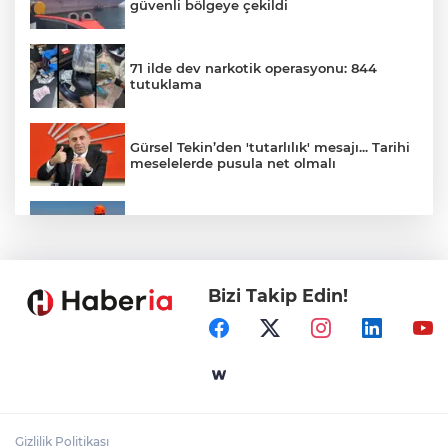
güvenli bölgeye çekildi
71 ilde dev narkotik operasyonu: 844
tutuklama
Gürsel Tekin’den 'tutarlılık' mesajı... Tarihi
meselelerde pusula net olmalı
Marmara Adası açıklarında arızalanan
tekne kurtarıldı
Bizi Takip Edin!
Samsun’da Alaçam'a yeni yaşam alanı
kazandırıldı
Yapay zekada onlarca uygulamanın
yerini tek asistan alabilir
Gizlilik Politikası