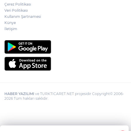
YÖK'ten uluslararası mezunlara ikamet
Çerez Politikası
kolaylığı... Süre 2 yıla kadar uzatılabilecek
Veri Politikası
Kullanım Şartnamesi
Künye
İletişim
HABER YAZILIMI
ve TURKTICARET.NET projesidir Copyright© 2006-
2026 Tüm hakları saklıdır.