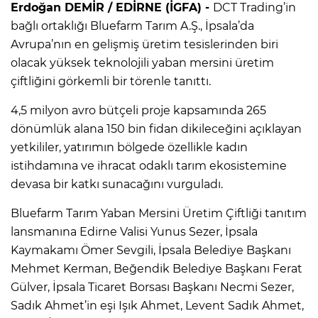
Erdoğan DEMİR / EDİRNE (İGFA) -
DCT Trading’in
bağlı ortaklığı Bluefarm Tarım A.Ş., İpsala’da
Avrupa’nın en gelişmiş üretim tesislerinden biri
olacak yüksek teknolojili yaban mersini üretim
çiftliğini görkemli bir törenle tanıttı.
4,5 milyon avro bütçeli proje kapsamında 265
dönümlük alana 150 bin fidan dikileceğini açıklayan
yetkililer, yatırımın bölgede özellikle kadın
istihdamına ve ihracat odaklı tarım ekosistemine
devasa bir katkı sunacağını vurguladı.
Bluefarm Tarım Yaban Mersini Üretim Çiftliği tanıtım
lansmanına Edirne Valisi Yunus Sezer, İpsala
Kaymakamı Ömer Sevgili, İpsala Belediye Başkanı
Mehmet Kerman, Beğendik Belediye Başkanı Ferat
Gülver, İpsala Ticaret Borsası Başkanı Necmi Sezer,
Sadık Ahmet’in eşi Işık Ahmet, Levent Sadık Ahmet,