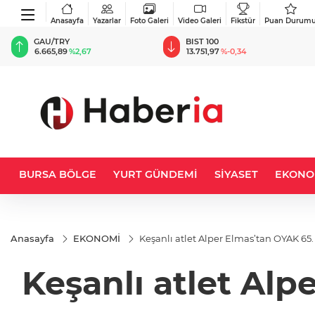
Anasayfa
Yazarlar
Foto Galeri
Video Galeri
Fikstür
Puan Durum
BIST 100
USD
13.751,97
%-0,34
47,6987
%0,17
BURSA BÖLGE
YURT GÜNDEMİ
SİYASET
EKONO
Anasayfa
EKONOMİ
Keşanlı atlet Alper Elmas’tan OYAK 65.
Keşanlı atlet Alp