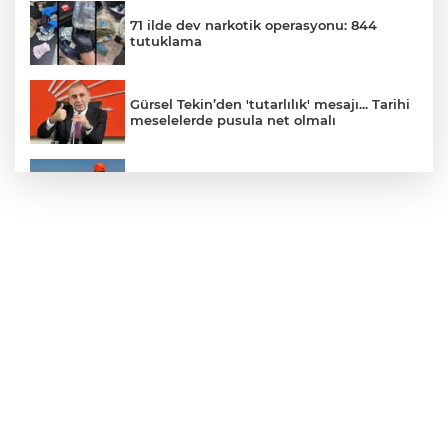
71 ilde dev narkotik operasyonu: 844
tutuklama
Gürsel Tekin’den 'tutarlılık' mesajı... Tarihi
meselelerde pusula net olmalı
Marmara Adası açıklarında arızalanan
tekne kurtarıldı
Samsun’da Alaçam'a yeni yaşam alanı
kazandırıldı
Yapay zekada onlarca uygulamanın
yerini tek asistan alabilir
YÖK'ten uluslararası mezunlara ikamet
kolaylığı... Süre 2 yıla kadar uzatılabilecek