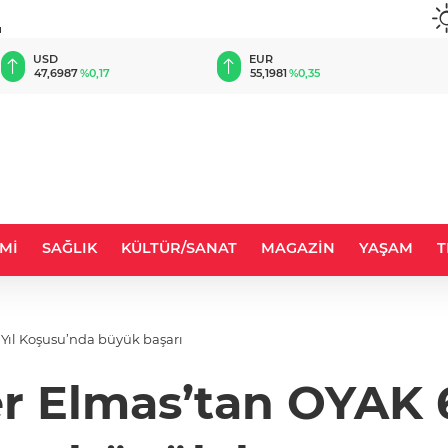
u
EUR
GBP
55,1981
%0,35
64,4445
%0,44
Mİ
SAĞLIK
KÜLTÜR/SANAT
MAGAZİN
YAŞAM
T
 Yıl Koşusu’nda büyük başarı
er Elmas’tan OYAK 