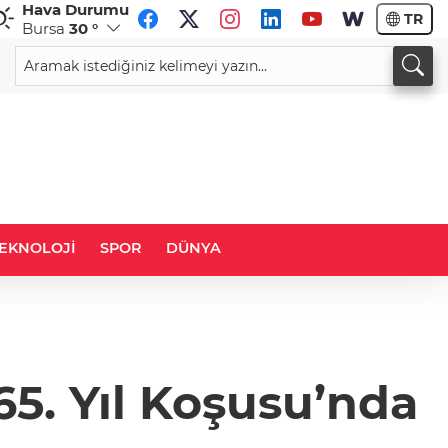
Hava Durumu
TR
Bursa
30 °
CHF
CAD
59,0646
%0,85
34,2245
%0,79
EKNOLOJİ
SPOR
DÜNYA
65. Yıl Koşusu’nda