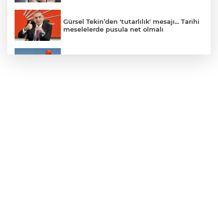
Gürsel Tekin’den 'tutarlılık' mesajı... Tarihi
meselelerde pusula net olmalı
Marmara Adası açıklarında arızalanan
tekne kurtarıldı
Samsun’da Alaçam'a yeni yaşam alanı
kazandırıldı
Yapay zekada onlarca uygulamanın
yerini tek asistan alabilir
YÖK'ten uluslararası mezunlara ikamet
kolaylığı... Süre 2 yıla kadar uzatılabilecek