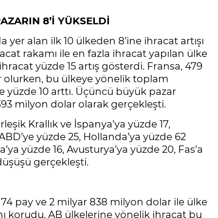
AZARIN 8’İ YÜKSELDİ
yer alan ilk 10 ülkeden 8’ine ihracat artışı
acat rakamı ile en fazla ihracat yapılan ülke
racat yüzde 15 artış gösterdi. Fransa, 479
ar olurken, bu ülkeye yönelik toplam
re yüzde 10 arttı. Üçüncü büyük pazar
 393 milyon dolar olarak gerçekleşti.
eşik Krallık ve İspanya’ya yüzde 17,
 ABD’ye yüzde 25, Hollanda’ya yüzde 62
a’ya yüzde 16, Avusturya’ya yüzde 20, Fas’a
düşüşü gerçekleşti.
 74 pay ve 2 milyar 838 milyon dolar ile ülke
ını korudu. AB ülkelerine yönelik ihracat bu