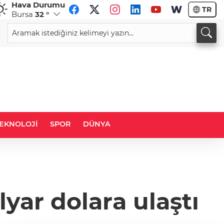
Hava Durumu
TR
Bursa
32 °
CHF
CAD
59,0083
%0,82
34,1883
%0,73
EKNOLOJİ
SPOR
DÜNYA
lyar dolara ulaştı