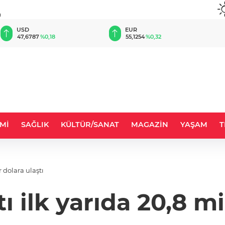
u
EUR
GBP
55,1254
%0,32
64,3468
%0,38
Mİ
SAĞLIK
KÜLTÜR/SANAT
MAGAZİN
YAŞAM
T
 dolara ulaştı
 ilk yarıda 20,8 mi