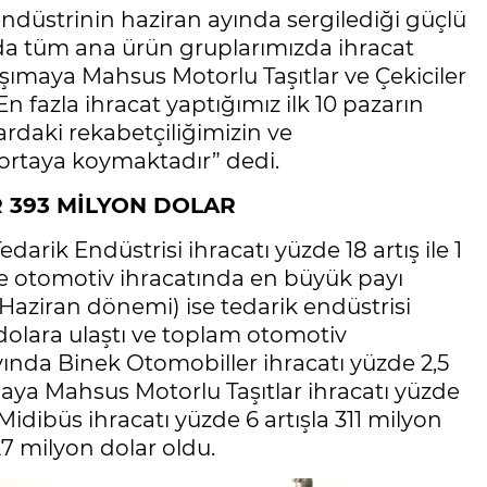
ndüstrinin haziran ayında sergilediği güçlü
da tüm ana ürün gruplarımızda ihracat
Taşımaya Mahsus Motorlu Taşıtlar ve Çekiciler
n fazla ihracat yaptığımız ilk 10 pazarın
lardaki rekabetçiliğimizin ve
ortaya koymaktadır” dedi.
R 393 MİLYON DOLAR
rik Endüstrisi ihracatı yüzde 18 artış ile 1
ve otomotiv ihracatında en büyük payı
-Haziran dönemi) ise tedarik endüstrisi
 dolara ulaştı ve toplam otomotiv
yında Binek Otomobiller ihracatı yüzde 2,5
maya Mahsus Motorlu Taşıtlar ihracatı yüzde
Midibüs ihracatı yüzde 6 artışla 311 milyon
227 milyon dolar oldu.