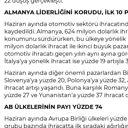
22 düşüş gerçekleşti.
ALMANYA LİDERLİĞİNİ KORUDU, İLK 10 P
Haziran ayında otomotiv sektörü ihracatında 
kaydedildi. Almanya, 624 milyon dolarlık ihr
konumunu sürdürürken, bu ülkeye yönelik ih
milyon dolarlık ihracat ile ikinci büyük paz
otomotiv ihracatı geçen yılın aynı ayına gö
İtalya’ya yönelik ihracat ise yüzde 19 artışla
Haziran ayında diğer önemli pazarlardan Birl
Slovenya’ya yüzde 20, Polonya’ya yüzde 32,
ihracat artışı yaşandı. Buna karşılık Romany
yüzde 27 ve Yunanistan’a yüzde 37 ihracat 
AB ÜLKELERİNİN PAYI YÜZDE 74
Haziran ayında Avrupa Birliği ülkeleri yüzde
grubu bazında ihracatta ilk sıradaki ağırlığ