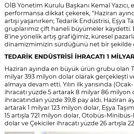
OİB Yönetim Kurulu Başkanı Kemal Yazıcı, e
performansa dikkat çekerek, “Haziran ayın
artışı yaşanırken; Tedarik Endüstrisi, Eşya 
gruplarımız çift haneli büyümeler kaydetti. E
8’ine yönelik artış grafiğimiz, küresel pazar
dinamizmimizin sürdüğünü net bir şekilde 
TEDARİK ENDÜSTRİSİ İHRACATI 1 MİLYA
Haziran ayında en büyük ürün grubu olan Teda
milyar 393 milyon dolar olarak gerçekleşti 
almaya devam etti. Yılın ilk yarısında (Ocak
ihracatı yüzde 5 artarak 8 milyar 86 milyon
ihracatından yüzde 39,8 pay aldı. Haziran a
artarak 1 milyar 123 milyon dolar, Eşya Taşı
15 artışla 721 milyon dolar, Otobüs-Minibüs-
dolar ve Çekiciler ihracatı yüzde 26 artışla 