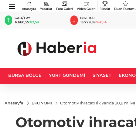
Anasayfa
Yazarlar
Foto Galeri
Video Galeri
Fikstür
Puan Durum
BIST 100
USD
13.779,39
%-0,14
47,6787
%0,18
BURSA BÖLGE
YURT GÜNDEMİ
SİYASET
EKONO
Anasayfa
EKONOMİ
Otomotiv ihracatı ilk yarıda 20,8 milyar
Otomotiv ihracatı