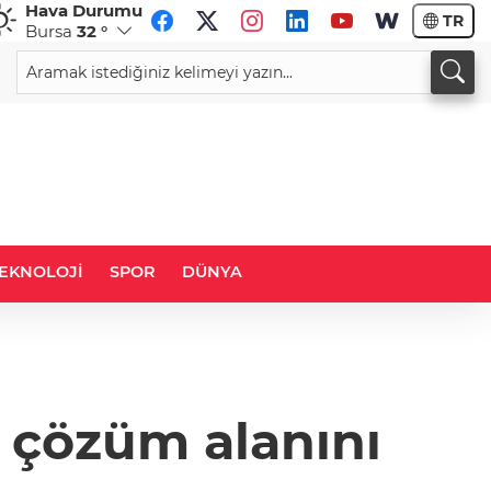
Hava Durumu
TR
Bursa
32 °
CHF
CAD
59,0083
%0,82
34,1883
%0,73
EKNOLOJİ
SPOR
DÜNYA
i çözüm alanını