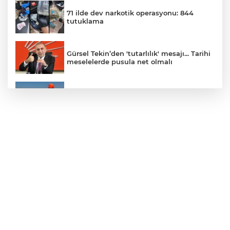
71 ilde dev narkotik operasyonu: 844
tutuklama
Gürsel Tekin’den 'tutarlılık' mesajı... Tarihi
meselelerde pusula net olmalı
Marmara Adası açıklarında arızalanan
tekne kurtarıldı
Samsun’da Alaçam'a yeni yaşam alanı
kazandırıldı
Yapay zekada onlarca uygulamanın
yerini tek asistan alabilir
YÖK'ten uluslararası mezunlara ikamet
kolaylığı... Süre 2 yıla kadar uzatılabilecek