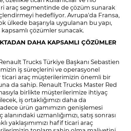
zellikle ticari kullanıcılar ve filo
icari araç segmentinde de çözüm sunarak
üçlendirmeyi hedefliyor. Avrupa'da Fransa,
çok ülkede başarıyla uygulanan bu yapı,
a kapsamlı çözümler sunacak.
NOKTADAN DAHA KAPSAMLI ÇÖZÜMLER
Renault Trucks Türkiye Başkanı Sebastien
mizin iş süreçlerini ve operasyonel
 ticari araç müşterilerimizin önemli bir
suna da sahip. Renault Trucks Master Red
sıyla birlikte müşterilerimize ihtiyaç
lecek, iş ortaklığımızı daha da
 sadece ürün gamımızın genişlemesi
 alanındaki uzmanlığımızı, satış sonrası
lı yaklaşımımızı hafif ticari araç
ilerimizin toplam sahip olma maliyetini