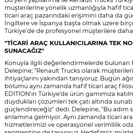
Bu yeni yapılanma ile Renault Trucks Türkiye, ö
müşterilerine yönelik uzmanlığıyla hafif t
ticari araç pazarındaki erişimini daha da g
İngiltere ve İspanya başta olmak üzere bir
Türkiye'de de profesyonel müşterilere dah
"TİCARİ ARAÇ KULLANICILARINA TEK 
SUNACAĞIZ"
Konuyla ilgili değerlendirmelerde bulunan 
Delepine; "Renault Trucks olarak müşterileri
ihtiyaçlarını yakından tanıyoruz. Bugün ağır
bölümü aynı zamanda hafif ticari araç filo
EDITION'ın Türkiye’de ürün gamımıza katılma
duydukları çözümleri tek çatı altında sunabi
güçlendireceğiz" dedi. Delepine, "Bu adım
anlamına gelmiyor. Aynı zamanda ticari araç
hizmetlerimizi ve operasyonel verimlilik odak
segmentine de taşıyoruz. Hedefimiz; müşter