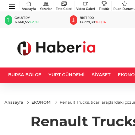
Anasayfa
Yazarlar
Foto Galeri
Video Galeri
Fikstür
Puan Durum
BIST 100
USD
13.779,39
%-0,14
47,6787
%0,18
BURSA BÖLGE
YURT GÜNDEMİ
SİYASET
EKONO
Anasayfa
EKONOMİ
Renault Trucks, ticari araçlardaki çözü
Renault Trucks