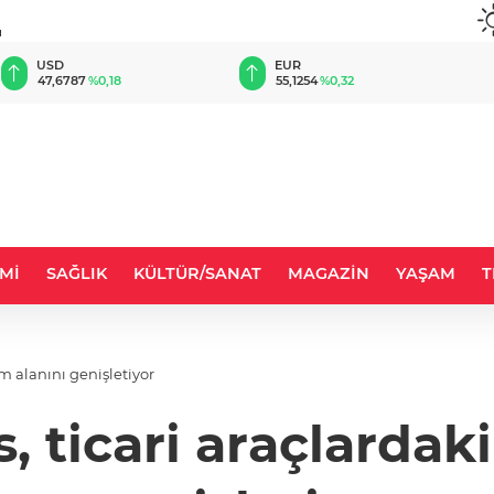
u
EUR
GBP
55,1254
%0,32
64,3468
%0,38
Mİ
SAĞLIK
KÜLTÜR/SANAT
MAGAZİN
YAŞAM
T
m alanını genişletiyor
, ticari araçlardak