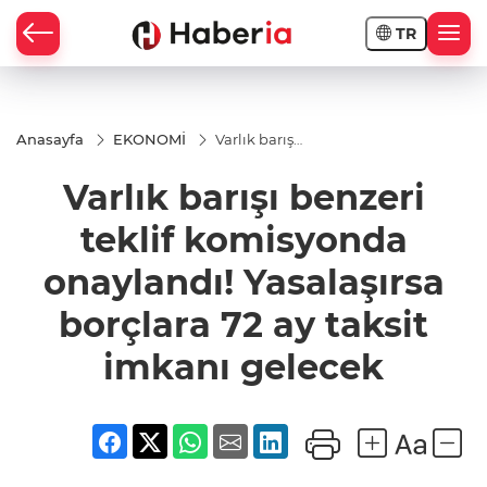
TR
Anasayfa
EKONOMİ
Varlık barışı
benzeri
teklif
Varlık barışı benzeri
komisyonda
onaylandı!
Yasalaşırsa
teklif komisyonda
borçlara 72
ay taksit
onaylandı! Yasalaşırsa
imkanı
gelecek
borçlara 72 ay taksit
imkanı gelecek