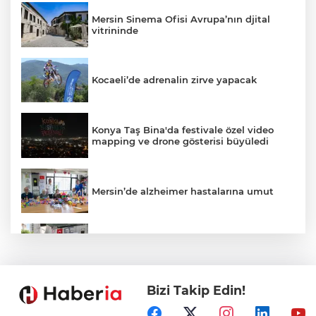
Mersin Sinema Ofisi Avrupa’nın djital
vitrininde
Kocaeli’de adrenalin zirve yapacak
Konya Taş Bina'da festivale özel video
mapping ve drone gösterisi büyüledi
Mersin’de alzheimer hastalarına umut
Kayseri Talas Yeni Dünya ERVA Spor
Okulu açıldı
Bizi Takip Edin!
Ormanya’nın Atlas’ı yaban hayatına ışık
tutacak