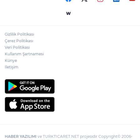
Bursa İnegöl'de Alanyurt Yüzme
Havuzu'nda çalışmalar tam gaz
Gizlilik Politikası
Kayseri Melikgazi'den ücretsiz yaz
Çerez Politikası
kursları
Veri Politikası
Kullanım Şartnamesi
Künye
İletişim
HABER YAZILIMI
ve TURKTICARET.NET projesidir Copyright© 2006-