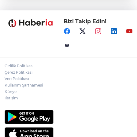
tekne kurtarıldı
Bizi Takip Edin!
Samsun’da Alaçam'a yeni yaşam alanı
kazandırıldı
Yapay zekada onlarca uygulamanın
yerini tek asistan alabilir
Gizlilik Politikası
YÖK'ten uluslararası mezunlara ikamet
Çerez Politikası
kolaylığı... Süre 2 yıla kadar uzatılabilecek
Veri Politikası
Kullanım Şartnamesi
Künye
İletişim