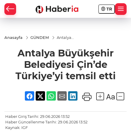
TR
Anasayfa
GÜNDEM
Antalya
Büyükşehir
Belediyesi
Antalya Büyükşehir
Çin’de
Türkiye’yi
temsil etti
Belediyesi Çin’de
Türkiye’yi temsil etti
Haber Giriş Tarihi: 29.06.2026 13:52
Haber Güncellenme Tarihi: 29.06.2026 13:52
Kaynak: IGF