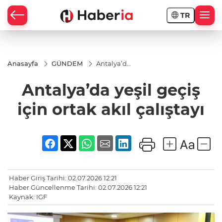
TR
Anasayfa
GÜNDEM
Antalya’da
yeşil geçiş
için ortak
Antalya’da yeşil geçiş
akıl
çalıştayı
için ortak akıl çalıştayı
Haber Giriş Tarihi: 02.07.2026 12:21
Haber Güncellenme Tarihi: 02.07.2026 12:21
Kaynak: IGF