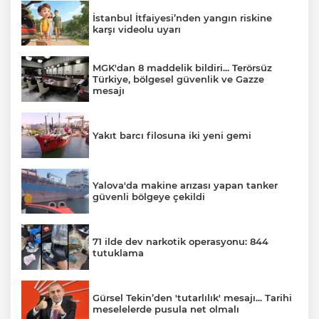
İstanbul İtfaiyesi’nden yangın riskine
karşı videolu uyarı
MGK'dan 8 maddelik bildiri... Terörsüz
Türkiye, bölgesel güvenlik ve Gazze
mesajı
Yakıt barcı filosuna iki yeni gemi
Yalova'da makine arızası yapan tanker
güvenli bölgeye çekildi
71 ilde dev narkotik operasyonu: 844
tutuklama
Gürsel Tekin’den 'tutarlılık' mesajı... Tarihi
meselelerde pusula net olmalı