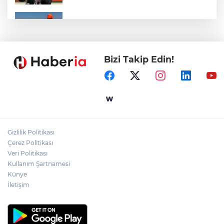
Marmara Adası açıklarında arızalanan
tekne kurtarıldı
Bizi Takip Edin!
Samsun’da Alaçam'a yeni yaşam alanı
kazandırıldı
Yapay zekada onlarca uygulamanın
yerini tek asistan alabilir
Gizlilik Politikası
YÖK'ten uluslararası mezunlara ikamet
Çerez Politikası
kolaylığı... Süre 2 yıla kadar uzatılabilecek
Veri Politikası
Kullanım Şartnamesi
Künye
İletişim