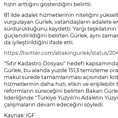
hızın arttığını gösterdiğini belirtti.
81 ilde adalet hizmetlerinin niteliğini yüks
vurgulayan Gürlek, vatandaşların adalete eri
sürdürüldüğünü kaydetti. Yargı teşkilatının f
güçlendirildiğini belirten Gürlek, aynı zama
da iyileştirildiğini ifade etti.
https://twitter.com/abakingurlek/status/
“Sıfır Kadastro Dosyası” hedefi kapsamında 
Gürlek, bu alanda yüzde 151,3 temizleme ora
makul sürede tamamlanması açısından kritik
hizmetlerinin daha hızlı, etkin ve erişilebilir 
reformların süreceğini belirten Bakan Gü
liderliğinde “Türkiye Yüzyılı’nı Adaletin Yü
çalışmaların devam edeceğini söyledi.
Kaynak: IGF