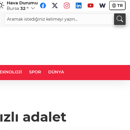
Hava Durumu
TR
Bursa
32 °
CHF
CAD
59,0083
%0,82
34,1883
%0,73
EKNOLOJİ
SPOR
DÜNYA
zlı adalet