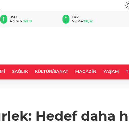
u
EUR
GBP
55,1254
%0,32
64,3468
%0,38
Mİ
SAĞLIK
KÜLTÜR/SANAT
MAGAZİN
YAŞAM
T
lek: Hedef daha hı