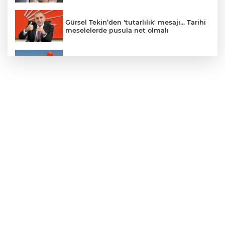
Gürsel Tekin’den 'tutarlılık' mesajı... Tarihi
meselelerde pusula net olmalı
Marmara Adası açıklarında arızalanan
tekne kurtarıldı
Samsun’da Alaçam'a yeni yaşam alanı
kazandırıldı
Yapay zekada onlarca uygulamanın
yerini tek asistan alabilir
YÖK'ten uluslararası mezunlara ikamet
kolaylığı... Süre 2 yıla kadar uzatılabilecek