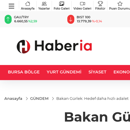
Anasayfa
Yazarlar
Foto Galeri
Video Galeri
Fikstür
Puan Durum
BIST 100
USD
13.779,39
%-0,14
47,6787
%0,18
BURSA BÖLGE
YURT GÜNDEMİ
SİYASET
EKONO
Anasayfa
GÜNDEM
Bakan Gürlek: Hedef daha hızlı adalet
Bakan Gür