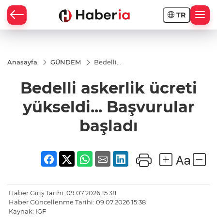
TR
Anasayfa
GÜNDEM
Bedelli
askerlik
ücreti
Bedelli askerlik ücreti
yükseldi...
Başvurular
başladı
yükseldi... Başvurular
başladı
Haber Giriş Tarihi: 09.07.2026 15:38
Haber Güncellenme Tarihi: 09.07.2026 15:38
Kaynak: IGF