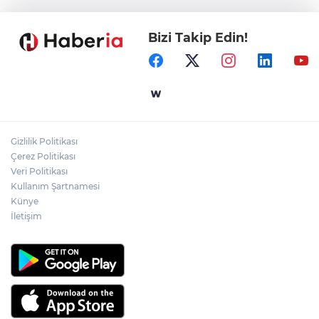
Bizi Takip Edin!
Gaziantep'in CODA&COBA'sında
mezuniyet sevinci
Gebze'e 5 Başkan Şehit Yılmaz Argon
Caddesi'nde
Gizlilik Politikası
Temmuz'da 107 bin gıda denetimine 250
Çerez Politikası
milyon TL ceza kesildi
Veri Politikası
Kullanım Şartnamesi
Künye
İletişim