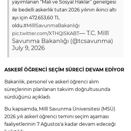
yayımlanan “Mali ve Sosyal Haklar” genelgesi
ile bedelli askerlik tutarı 2026 yılının ikinci altı
ayı için 472.653,60 TL
oldu.
#MillîSavunmaBakanlığı
— T.C. Millî
pic.twitter.com/XTHQISKABT
Savunma Bakanlığı (@tcsavunma)
July 9, 2026
ASKERÎ ÖĞRENCİ SEÇİM SÜRECİ DEVAM EDİYOR
Bakanlık, personel ve askerî öğrenci alım
süreçlerinin planlanan takvim doğrultusunda
sürdüğünü açıkladı.
Bu kapsamda, Millî Savunma Üniversitesi (MSÜ)
2026 yılı askerî öğrenci temini seçim aşaması
faaliyetlerinin 7 Ağustos'a kadar devam edeceği