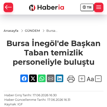
TR
Anasayfa
GÜNDEM
Bursa
İnegöl'de
Başkan
Bursa İnegöl'de Başkan
Taban
temizlik
personeliyle
Taban temizlik
buluştu
personeliyle buluştu
Haber Giriş Tarihi: 17.06.2026 16:30
Haber Güncellenme Tarihi: 17.06.2026 16:31
Kaynak: IGF