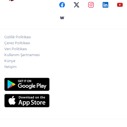
kazandırıldı
Yapay zekada onlarca uygulamanın
yerini tek asistan alabilir
Gizlilik Politikası
YÖK'ten uluslararası mezunlara ikamet
Çerez Politikası
kolaylığı... Süre 2 yıla kadar uzatılabilecek
Veri Politikası
Kullanım Şartnamesi
Künye
İletişim