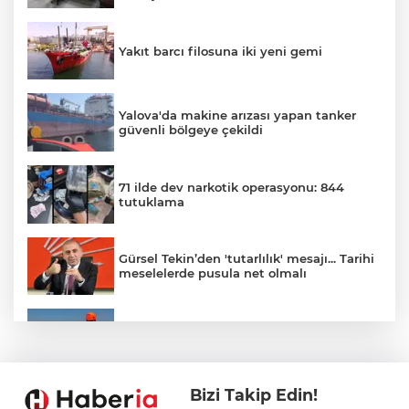
Yakıt barcı filosuna iki yeni gemi
Yalova'da makine arızası yapan tanker
güvenli bölgeye çekildi
71 ilde dev narkotik operasyonu: 844
tutuklama
Gürsel Tekin’den 'tutarlılık' mesajı... Tarihi
meselelerde pusula net olmalı
Marmara Adası açıklarında arızalanan
tekne kurtarıldı
Bizi Takip Edin!
Samsun’da Alaçam'a yeni yaşam alanı