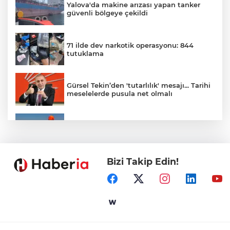
Yalova'da makine arızası yapan tanker
güvenli bölgeye çekildi
71 ilde dev narkotik operasyonu: 844
tutuklama
Gürsel Tekin’den 'tutarlılık' mesajı... Tarihi
meselelerde pusula net olmalı
Marmara Adası açıklarında arızalanan
tekne kurtarıldı
Bizi Takip Edin!
Samsun’da Alaçam'a yeni yaşam alanı
kazandırıldı
Yapay zekada onlarca uygulamanın
yerini tek asistan alabilir