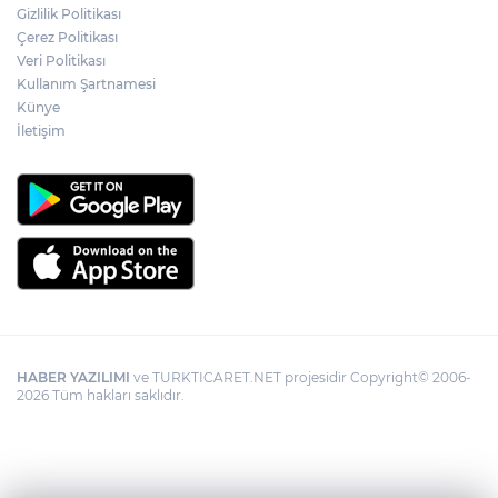
Gizlilik Politikası
YÖK'ten uluslararası mezunlara ikamet
Çerez Politikası
kolaylığı... Süre 2 yıla kadar uzatılabilecek
Veri Politikası
Kullanım Şartnamesi
Künye
İletişim
HABER YAZILIMI
ve TURKTICARET.NET projesidir Copyright© 2006-
2026 Tüm hakları saklıdır.