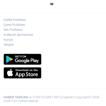
YÖK'ten uluslararası mezunlara ikamet
kolaylığı... Süre 2 yıla kadar uzatılabilecek
Gizlilik Politikası
71 ilde dev narkotik operasyonu: 844
Çerez Politikası
tutuklama
Veri Politikası
Kullanım Şartnamesi
Künye
İletişim
HABER YAZILIMI
ve TURKTICARET.NET projesidir Copyright© 2006-
2026 Tüm hakları saklıdır.