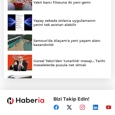
Yakıt barcı filosuna iki yeni gemi
Yapay zekada onlarca uygulamanın
yerini tek asistan alabilir
Samsun’da Alaçam'a yeni yaşam alanı
kazandırıldı
Gürsel Tekin’den 'tutarlılık' mesajı... Tarihi
meselelerde pusula net olmalı
Bursa Büyükşehir'den afetlere hazır iki
yeni mobil araç
Bizi Takip Edin!
Yalova'da makine arızası yapan tanker
güvenli bölgeye çekildi