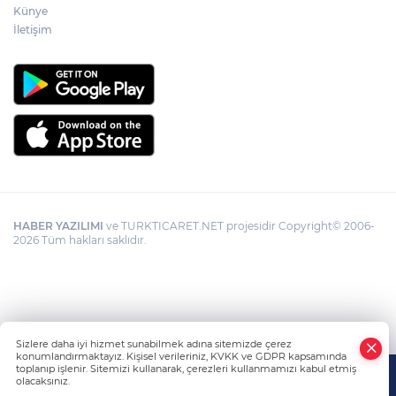
Künye
İletişim
HABER YAZILIMI
ve TURKTICARET.NET projesidir Copyright© 2006-
2026 Tüm hakları saklıdır.
Sizlere daha iyi hizmet sunabilmek adına sitemizde çerez
konumlandırmaktayız. Kişisel verileriniz, KVKK ve GDPR kapsamında
toplanıp işlenir. Sitemizi kullanarak, çerezleri kullanmamızı kabul etmiş
olacaksınız.
Anasayfa
Haber Ara
Yazarlar