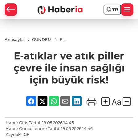
TR
Anasayfa
GÜNDEM
E-
atıklar
ve atık
E-atıklar ve atık piller
piller
çevre
ile
çevre ile insan sağlığı
insan
sağlığı
için büyük risk!
için
büyük
risk!
Haber Giriş Tarihi: 19.05.2026 14:46
Haber Güncellenme Tarihi: 19.05.2026 14:46
Kaynak: IGF