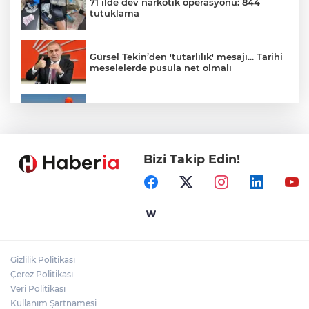
71 ilde dev narkotik operasyonu: 844
tutuklama
Gürsel Tekin’den 'tutarlılık' mesajı... Tarihi
meselelerde pusula net olmalı
Marmara Adası açıklarında arızalanan
tekne kurtarıldı
Bizi Takip Edin!
Samsun’da Alaçam'a yeni yaşam alanı
kazandırıldı
Yapay zekada onlarca uygulamanın
yerini tek asistan alabilir
Gizlilik Politikası
YÖK'ten uluslararası mezunlara ikamet
Çerez Politikası
kolaylığı... Süre 2 yıla kadar uzatılabilecek
Veri Politikası
Kullanım Şartnamesi