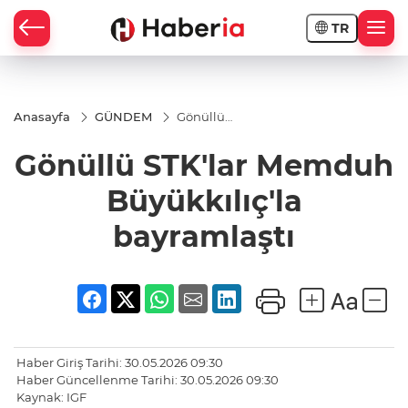
TR
Anasayfa
GÜNDEM
Gönüllü
STK'lar
Memduh
Gönüllü STK'lar Memduh
Büyükkılıç'la
bayramlaştı
Büyükkılıç'la
bayramlaştı
Haber Giriş Tarihi: 30.05.2026 09:30
Haber Güncellenme Tarihi: 30.05.2026 09:30
Kaynak: IGF