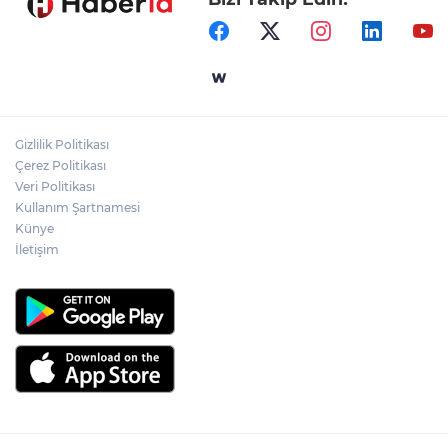
Samsun’da Alaçam'a yeni yaşam alanı
kazandırıldı
Yapay zekada onlarca uygulamanın
yerini tek asistan alabilir
Gizlilik Politikası
YÖK'ten uluslararası mezunlara ikamet
Çerez Politikası
kolaylığı... Süre 2 yıla kadar uzatılabilecek
Veri Politikası
Kullanım Şartnamesi
Künye
İletişim