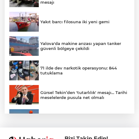
mesajı
Yakıt barcı filosuna iki yeni gemi
Yalova'da makine arızası yapan tanker
güvenli bölgeye çekildi
71 ilde dev narkotik operasyonu: 844
tutuklama
Gürsel Tekin’den 'tutarlılık' mesajı... Tarihi
meselelerde pusula net olmalı
Marmara Adası açıklarında arızalanan
tekne kurtarıldı
Bizi Takip Edin!