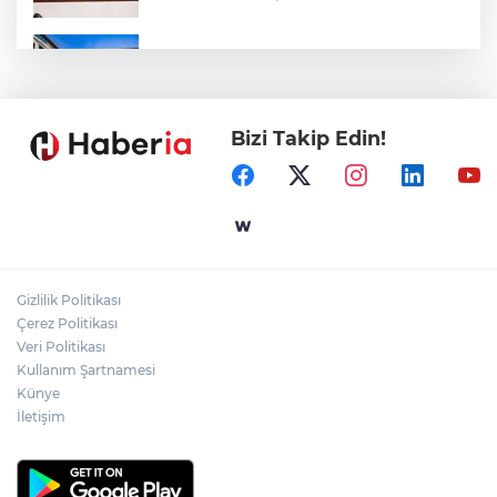
Mersin Sinema Ofisi Avrupa’nın djital
vitrininde
Bizi Takip Edin!
Genel Sekreter Dr. Baraçlı’dan Gölcük’teki
projelere yakın takip
Bursa İnegöl'de Alanyurt Yüzme
Havuzu'nda çalışmalar tam gaz
Gizlilik Politikası
Bursa Osmangazi’de kaldırımlar işgalden
Çerez Politikası
temizlendi
Veri Politikası
Kullanım Şartnamesi
Künye
İletişim