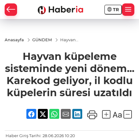
TR
Anasayfa
GÜNDEM
Hayvan
küpeleme
sisteminde
Hayvan küpeleme
yeni
dönem...
Karekod
sisteminde yeni dönem...
geliyor, il
kodlu
Karekod geliyor, il kodlu
küpelerin
süresi
küpelerin süresi uzatıldı
uzatıldı
Haber Giriş Tarihi: 28.06.2026 10:20