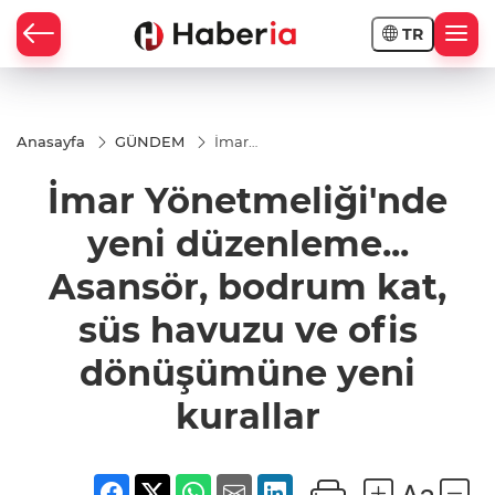
TR
Anasayfa
GÜNDEM
İmar
Yönetmeliği'nde
yeni
İmar Yönetmeliği'nde
düzenleme...
Asansör,
bodrum kat, süs
yeni düzenleme...
havuzu ve ofis
dönüşümüne
Asansör, bodrum kat,
yeni kurallar
süs havuzu ve ofis
dönüşümüne yeni
kurallar