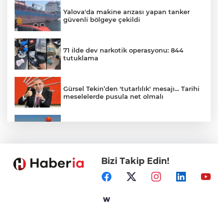
Yalova'da makine arızası yapan tanker
güvenli bölgeye çekildi
71 ilde dev narkotik operasyonu: 844
tutuklama
Gürsel Tekin’den 'tutarlılık' mesajı... Tarihi
meselelerde pusula net olmalı
Marmara Adası açıklarında arızalanan
tekne kurtarıldı
Bizi Takip Edin!
Samsun’da Alaçam'a yeni yaşam alanı
kazandırıldı
Yapay zekada onlarca uygulamanın
yerini tek asistan alabilir