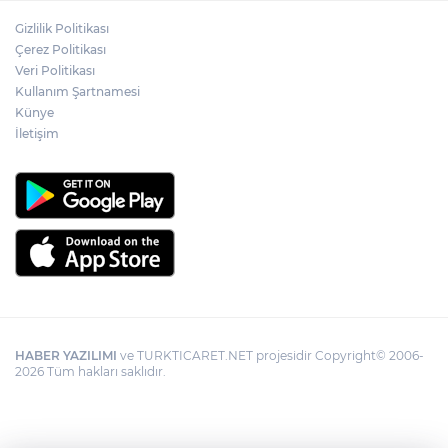
Gizlilik Politikası
YÖK'ten uluslararası mezunlara ikamet
Çerez Politikası
kolaylığı... Süre 2 yıla kadar uzatılabilecek
Veri Politikası
Kullanım Şartnamesi
Künye
İletişim
HABER YAZILIMI
ve TURKTICARET.NET projesidir Copyright© 2006-
2026 Tüm hakları saklıdır.