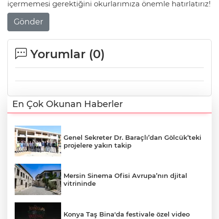
içermemesi gerektiğini okurlarımıza önemle hatırlatırız!
Gönder
Yorumlar (
0
)
En Çok Okunan Haberler
Genel Sekreter Dr. Baraçlı’dan Gölcük’teki
projelere yakın takip
Mersin Sinema Ofisi Avrupa’nın djital
vitrininde
Konya Taş Bina'da festivale özel video