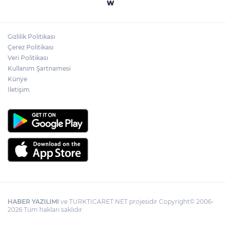
Kocaeli’de adrenalin zirve yapacak
Gizlilik Politikası
İzmit Belediyesi'nden muhtarlara doğum
Çerez Politikası
günü ziyareti
Veri Politikası
Kullanım Şartnamesi
Künye
İletişim
HABER YAZILIMI
ve TURKTICARET.NET projesidir Copyright© 2006-
2026 Tüm hakları saklıdır.