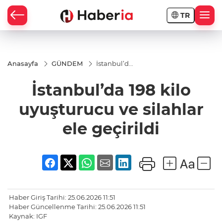
TR
Anasayfa
GÜNDEM
İstanbul’da
198 kilo
uyuşturucu
İstanbul’da 198 kilo
ve silahlar
ele
geçirildi
uyuşturucu ve silahlar
ele geçirildi
Haber Giriş Tarihi: 25.06.2026 11:51
Haber Güncellenme Tarihi: 25.06.2026 11:51
Kaynak: IGF