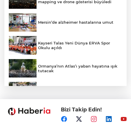
mapping ve drone gösterisi büyüledi
Mersin’de alzheimer hastalarına umut
Kayseri Talas Yeni Dünya ERVA Spor
Okulu açıldı
Ormanya’nın Atlas’ı yaban hayatına ışık
tutacak
Bursa İnegöl'de Alanyurt Yüzme
Havuzu'nda çalışmalar tam gaz
Bizi Takip Edin!
Kayseri Melikgazi'den ücretsiz yaz
kursları