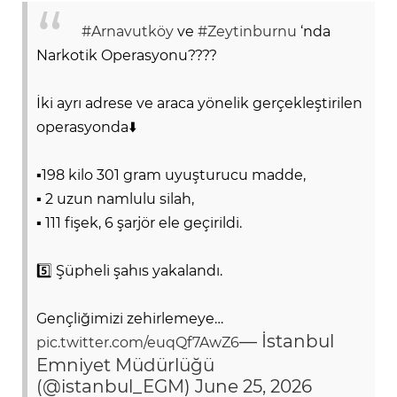
#Arnavutköy
ve
#Zeytinburnu
‘nda
Narkotik Operasyonu????
İki ayrı adrese ve araca yönelik gerçekleştirilen
operasyonda⬇️
▪️198 kilo 301 gram uyuşturucu madde,
▪️ 2 uzun namlulu silah,
▪️ 111 fişek, 6 şarjör ele geçirildi.
5️⃣ Şüpheli şahıs yakalandı.
Gençliğimizi zehirlemeye…
— İstanbul
pic.twitter.com/euqQf7AwZ6
Emniyet Müdürlüğü
(@istanbul_EGM)
June 25, 2026