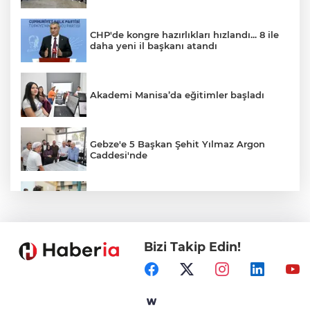
CHP'de kongre hazırlıkları hızlandı... 8 ile
daha yeni il başkanı atandı
Akademi Manisa’da eğitimler başladı
Gebze'e 5 Başkan Şehit Yılmaz Argon
Caddesi'nde
Gaziantep'in CODA&COBA'sında
mezuniyet sevinci
Bizi Takip Edin!
Sakarya'da gençler istedi, Başkan
Alemdar talimat verdi