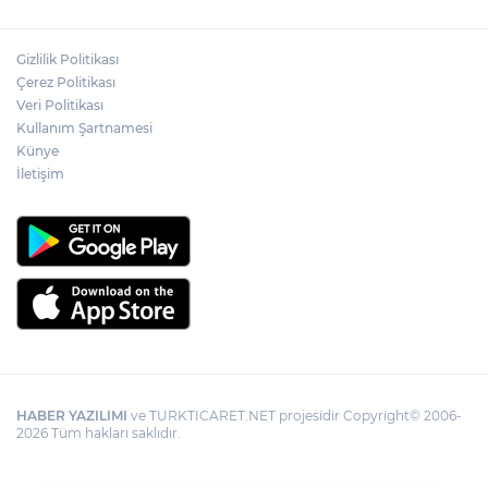
İçişleri Bakanı Çiftçi'den YÖK ziyareti
Gizlilik Politikası
Ömer Çelik: 2 yıllık çalışmanın en önemli
Çerez Politikası
aşamasındayız
Veri Politikası
Kullanım Şartnamesi
Künye
İletişim
HABER YAZILIMI
ve TURKTICARET.NET projesidir Copyright© 2006-
2026 Tüm hakları saklıdır.