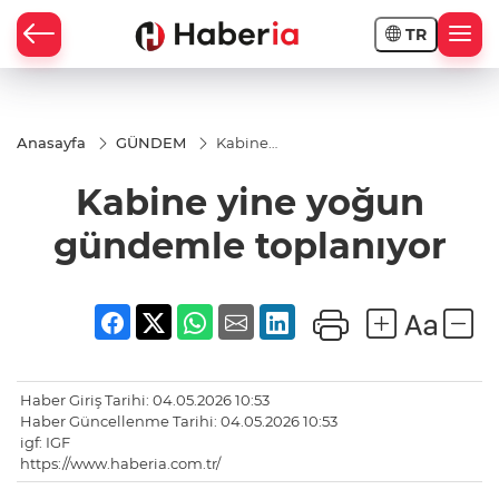
TR
Anasayfa
GÜNDEM
Kabine
yine
yoğun
Kabine yine yoğun
gündemle
toplanıyor
gündemle toplanıyor
Haber Giriş Tarihi: 04.05.2026 10:53
Haber Güncellenme Tarihi: 04.05.2026 10:53
igf: IGF
https://www.haberia.com.tr/