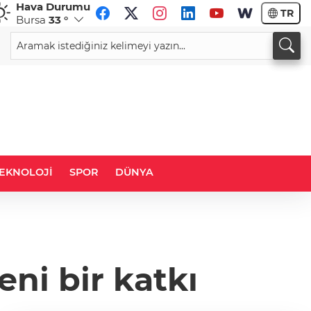
Hava Durumu
TR
Bursa
33 °
CHF
CAD
58,9797
%0,10
33,9601
%0,06
EKNOLOJİ
SPOR
DÜNYA
ni bir katkı