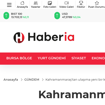
Anasayfa
Yazarlar
Foto Galeri
Video Galeri
Fikstür
Puan Durum
BIST 100
USD
13.703,13
%0,11
47,5789
%0,04
BURSA BÖLGE
YURT GÜNDEMİ
SİYASET
EKONO
Anasayfa
GÜNDEM
Kahramanmaraş'tan ulaşıma yeni bir k
Kahramanmar