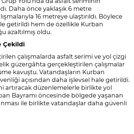
 Grup Yolu’nda da asfalt seriminin
adı. Daha önce yaklaşık 6 metre
ışmalarıyla 16 metreye ulaştırıldı. Böylece
le getirildi hem de özellikle Kurban
u azaltılmış oldu.
e Çekildi
rilen çalışmalarda asfalt serimi ve yol çizgi
elik güzergâhta gerçekleştirilen çalışmalar
üme kavuştu. Vatandaşların Kurban
nliği açısından daha işlevsel hale getirildi.
i artıracak düzenlemelerle birlikte yol
Kurban Bayramı öncesinde bölgede yaşanan
nması ile birlikte vatandaşlar daha güvenli