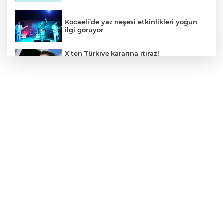
Kocaeli’de yaz neşesi etkinlikleri yoğun
ilgi görüyor
X'ten Türkiye kararına itiraz!
İmamoğlu'nun Cumhurbaşkanlığı
Adaylığı Ofisi hesabına erişim engeli
mahkemeye taşındı
Mersin'de 4 merkez ilçeye güçlü yağmur
suyu yatırımı
Türk Kayak Merkezleri Birliği'nin 3'üncü
zirvesi Kayseri Erciyes'te
Özgür Aras'ın çok konuşulan kitabı yeni
baskısını Titanic Luxury Collection
Bodrum’da kutladı