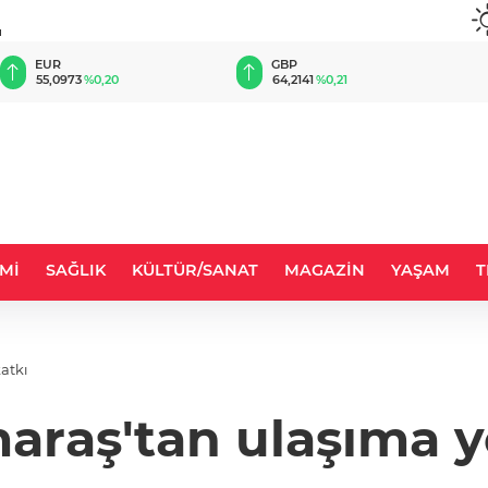
u
EUR
GBP
55,0973
%0,20
64,2141
%0,21
Mİ
SAĞLIK
KÜLTÜR/SANAT
MAGAZİN
YAŞAM
T
atkı
aş'tan ulaşıma ye