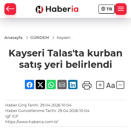
TR
Anasayfa
GÜNDEM
Kayseri
Talas'ta
kurban
Kayseri Talas'ta kurban
satış yeri
belirlendi
satış yeri belirlendi
Haber Giriş Tarihi: 29.04.2026 10:04
Haber Güncellenme Tarihi: 29.04.2026 10:04
igf: IGF
https://www.haberia.com.tr/