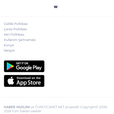
Yapay zekada onlarca uygulamanın
yerini tek asistan alabilir
Gizlilik Politikası
YÖK'ten uluslararası mezunlara ikamet
Çerez Politikası
kolaylığı... Süre 2 yıla kadar uzatılabilecek
Veri Politikası
Kullanım Şartnamesi
Künye
İletişim
HABER YAZILIMI
ve TURKTICARET.NET projesidir Copyright© 2006-
2026 Tüm hakları saklıdır.