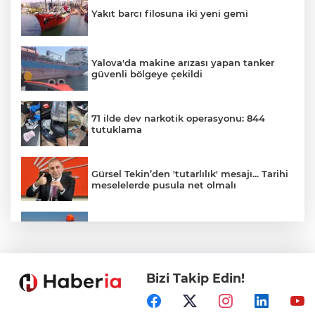
Yakıt barcı filosuna iki yeni gemi
Yalova'da makine arızası yapan tanker
güvenli bölgeye çekildi
71 ilde dev narkotik operasyonu: 844
tutuklama
Gürsel Tekin’den 'tutarlılık' mesajı... Tarihi
meselelerde pusula net olmalı
Marmara Adası açıklarında arızalanan
tekne kurtarıldı
Bizi Takip Edin!
Samsun’da Alaçam'a yeni yaşam alanı
kazandırıldı