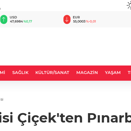
u
USD
EUR
47,6984
%0,17
55,0003
%-0,01
Mİ
SAĞLIK
KÜLTÜR/SANAT
MAGAZİN
YAŞAM
T
si
isi Çiçek'ten Pınar