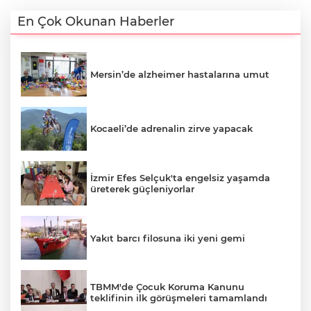
En Çok Okunan Haberler
Mersin’de alzheimer hastalarına umut
Kocaeli’de adrenalin zirve yapacak
İzmir Efes Selçuk'ta engelsiz yaşamda
üreterek güçleniyorlar
Yakıt barcı filosuna iki yeni gemi
TBMM'de Çocuk Koruma Kanunu
teklifinin ilk görüşmeleri tamamlandı