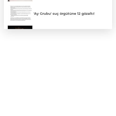
'Ay Grubu' suç örgütüne 12 gözaltı!
Konya Taş Bina'da festivale özel video
mapping ve drone gösterisi büyüledi
Genel Sekreter Dr. Baraçlı’dan Gölcük’teki
projelere yakın takip
Mersin Sinema Ofisi Avrupa’nın djital
vitrininde
İstanbul İtfaiyesi’nden yangın riskine
karşı videolu uyarı