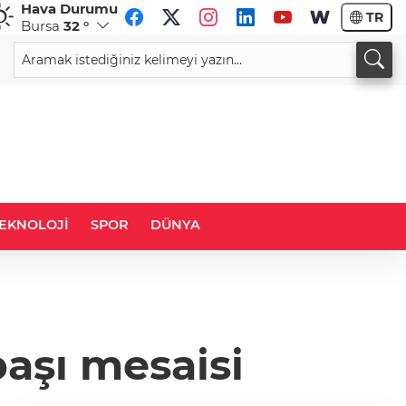
Hava Durumu
TR
Bursa
32 °
GBP
CHF
64,2233
%0,10
58,7274
%0,28
EKNOLOJİ
SPOR
DÜNYA
başı mesaisi