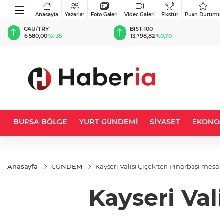
Anasayfa
Yazarlar
Foto Galeri
Video Galeri
Fikstür
Puan Durum
GAU/TRY
BIST 100
6.580,00
%1,35
13.798,82
%0,70
BURSA BÖLGE
YURT GÜNDEMİ
SİYASET
EKONO
Anasayfa
GÜNDEM
Kayseri Valisi Çiçek'ten Pınarbaşı mesai
Kayseri Val