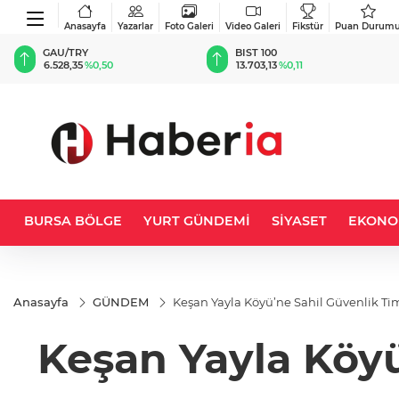
Anasayfa
Yazarlar
Foto Galeri
Video Galeri
Fikstür
Puan Durum
BIST 100
USD
13.703,13
%0,11
47,5750
%0,05
BURSA BÖLGE
YURT GÜNDEMİ
SİYASET
EKONO
Anasayfa
GÜNDEM
Keşan Yayla Köyü’ne Sahil Güvenlik T
Keşan Yayla Köyü