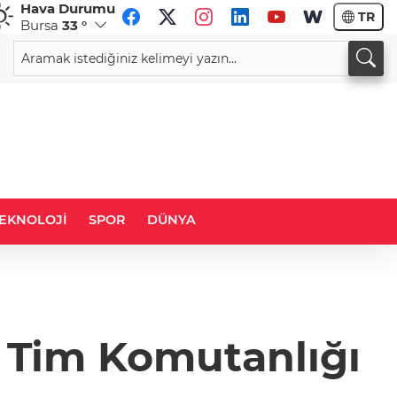
Hava Durumu
TR
Bursa
33 °
CHF
CAD
58,9673
%0,10
33,9505
%0,05
EKNOLOJİ
SPOR
DÜNYA
k Tim Komutanlığı