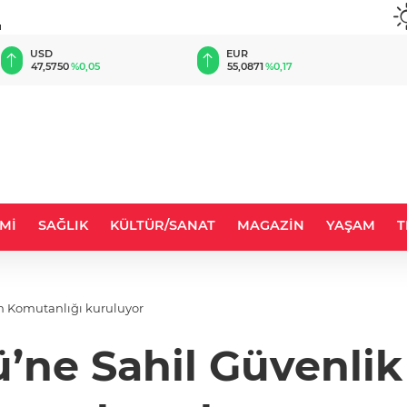
u
EUR
GBP
55,0871
%0,17
64,2033
%0,20
Mİ
SAĞLIK
KÜLTÜR/SANAT
MAGAZİN
YAŞAM
T
im Komutanlığı kuruluyor
’ne Sahil Güvenli