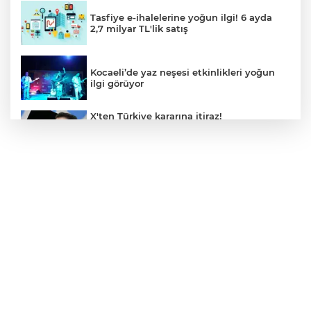
Tasfiye e-ihalelerine yoğun ilgi! 6 ayda
2,7 milyar TL'lik satış
Kocaeli’de yaz neşesi etkinlikleri yoğun
ilgi görüyor
X'ten Türkiye kararına itiraz!
İmamoğlu'nun Cumhurbaşkanlığı
Adaylığı Ofisi hesabına erişim engeli
mahkemeye taşındı
Mersin'de 4 merkez ilçeye güçlü yağmur
suyu yatırımı
Türk Kayak Merkezleri Birliği'nin 3'üncü
zirvesi Kayseri Erciyes'te
Özgür Aras'ın çok konuşulan kitabı yeni
baskısını Titanic Luxury Collection
Bodrum’da kutladı