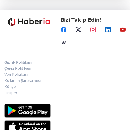
tekne kurtarıldı
Bizi Takip Edin!
Samsun’da Alaçam'a yeni yaşam alanı
kazandırıldı
Yapay zekada onlarca uygulamanın
yerini tek asistan alabilir
Gizlilik Politikası
YÖK'ten uluslararası mezunlara ikamet
Çerez Politikası
kolaylığı... Süre 2 yıla kadar uzatılabilecek
Veri Politikası
Kullanım Şartnamesi
Künye
İletişim