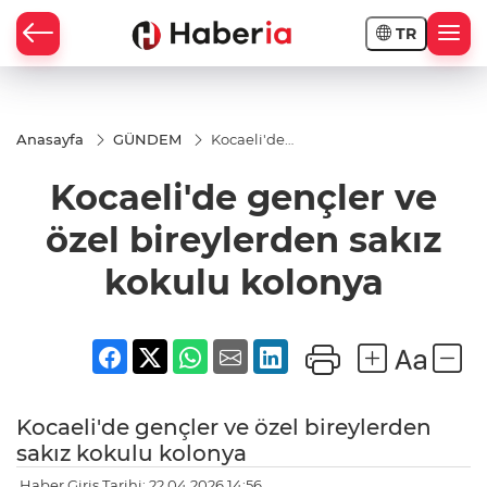
TR
Anasayfa
GÜNDEM
Kocaeli'de
gençler ve
özel
Kocaeli'de gençler ve
bireylerden
sakız
kokulu
özel bireylerden sakız
kolonya
kokulu kolonya
Kocaeli'de gençler ve özel bireylerden
sakız kokulu kolonya
Haber Giriş Tarihi: 22.04.2026 14:56