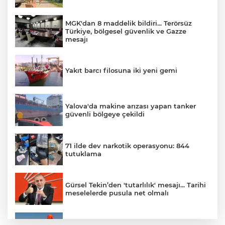
MGK'dan 8 maddelik bildiri... Terörsüz
Türkiye, bölgesel güvenlik ve Gazze
mesajı
Yakıt barcı filosuna iki yeni gemi
Yalova'da makine arızası yapan tanker
güvenli bölgeye çekildi
71 ilde dev narkotik operasyonu: 844
tutuklama
Gürsel Tekin’den 'tutarlılık' mesajı... Tarihi
meselelerde pusula net olmalı
Marmara Adası açıklarında arızalanan