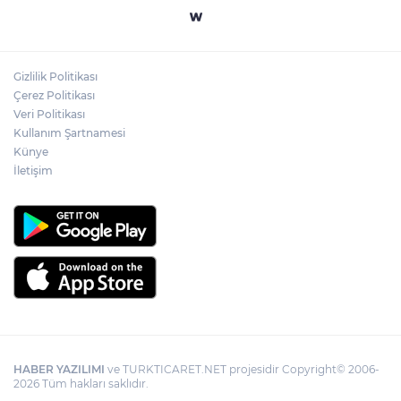
Yapay zekada onlarca uygulamanın
yerini tek asistan alabilir
Gizlilik Politikası
YÖK'ten uluslararası mezunlara ikamet
Çerez Politikası
kolaylığı... Süre 2 yıla kadar uzatılabilecek
Veri Politikası
Kullanım Şartnamesi
Künye
İletişim
HABER YAZILIMI
ve TURKTICARET.NET projesidir Copyright© 2006-
2026 Tüm hakları saklıdır.