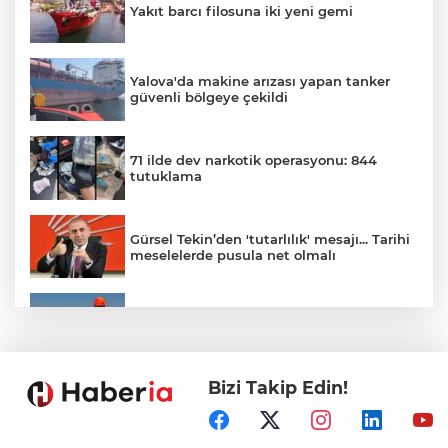
Yakıt barcı filosuna iki yeni gemi
Yalova'da makine arızası yapan tanker
güvenli bölgeye çekildi
71 ilde dev narkotik operasyonu: 844
tutuklama
Gürsel Tekin’den 'tutarlılık' mesajı... Tarihi
meselelerde pusula net olmalı
Marmara Adası açıklarında arızalanan
tekne kurtarıldı
Bizi Takip Edin!
Samsun’da Alaçam'a yeni yaşam alanı
kazandırıldı