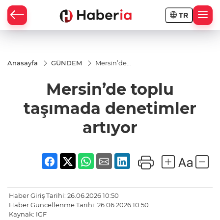
TR
Anasayfa
GÜNDEM
Mersin’de
toplu
taşımada
Mersin’de toplu
denetimler
artıyor
taşımada denetimler
artıyor
Haber Giriş Tarihi: 26.06.2026 10:50
Haber Güncellenme Tarihi: 26.06.2026 10:50
Kaynak: IGF