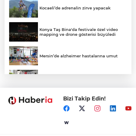
Kocaeli’de adrenalin zirve yapacak
Konya Taş Bina'da festivale özel video
mapping ve drone gösterisi büyüledi
Mersin’de alzheimer hastalarına umut
Kayseri Talas Yeni Dünya ERVA Spor
Okulu açıldı
Bizi Takip Edin!
Ormanya’nın Atlas’ı yaban hayatına ışık
tutacak
Bursa İnegöl'de Alanyurt Yüzme
Havuzu'nda çalışmalar tam gaz