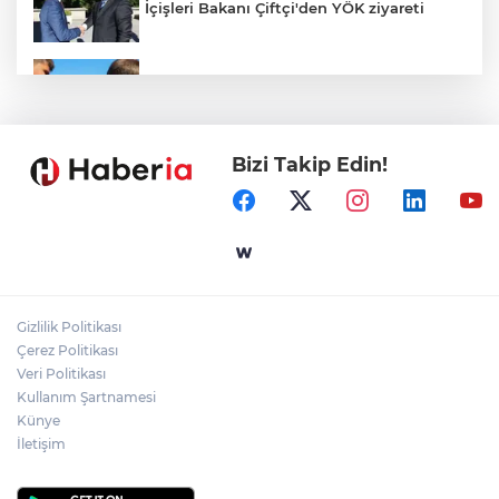
İçişleri Bakanı Çiftçi'den YÖK ziyareti
Sakarya'da gençler istedi, Başkan
Alemdar talimat verdi
Bizi Takip Edin!
Gebze'e 5 Başkan Şehit Yılmaz Argon
Caddesi'nde
Ömer Çelik: 2 yıllık çalışmanın en önemli
aşamasındayız
Gizlilik Politikası
Gaziantep'in CODA&COBA'sında
Çerez Politikası
mezuniyet sevinci
Veri Politikası
Kullanım Şartnamesi
Künye
İletişim