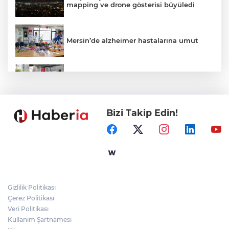
mapping ve drone gösterisi büyüledi
Mersin’de alzheimer hastalarına umut
Kayseri Talas Yeni Dünya ERVA Spor
Okulu açıldı
Bizi Takip Edin!
Ormanya’nın Atlas’ı yaban hayatına ışık
tutacak
Bursa İnegöl'de Alanyurt Yüzme
Havuzu'nda çalışmalar tam gaz
Gizlilik Politikası
Kayseri Melikgazi'den ücretsiz yaz
Çerez Politikası
kursları
Veri Politikası
Kullanım Şartnamesi