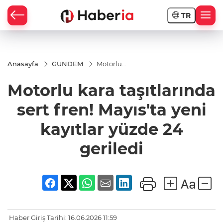
TR
Anasayfa
GÜNDEM
Motorlu
kara
taşıtlarında
Motorlu kara taşıtlarında
sert fren!
Mayıs'ta
yeni
sert fren! Mayıs'ta yeni
kayıtlar
yüzde 24
kayıtlar yüzde 24
geriledi
geriledi
Haber Giriş Tarihi: 16.06.2026 11:59