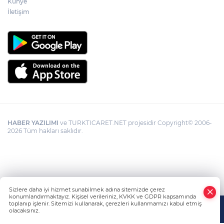
Künye
İletişim
HABER YAZILIMI
ve TURKTICARET.NET projesidir Copyright© 2006-
2026 Tüm hakları saklıdır.
Sizlere daha iyi hizmet sunabilmek adına sitemizde çerez
konumlandırmaktayız. Kişisel verileriniz, KVKK ve GDPR kapsamında
toplanıp işlenir. Sitemizi kullanarak, çerezleri kullanmamızı kabul etmiş
olacaksınız.
Anasayfa
Haber Ara
Yazarlar