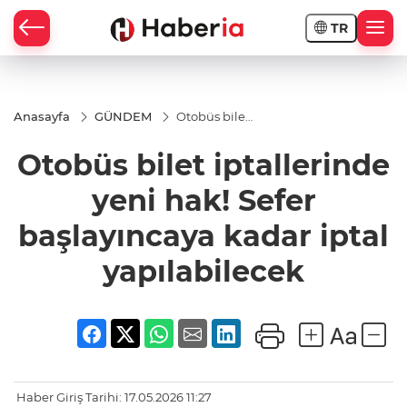
TR
Anasayfa
GÜNDEM
Otobüs bilet
iptallerinde
yeni hak!
Otobüs bilet iptallerinde
Sefer
başlayıncaya
kadar iptal
yeni hak! Sefer
yapılabilecek
başlayıncaya kadar iptal
yapılabilecek
Haber Giriş Tarihi: 17.05.2026 11:27