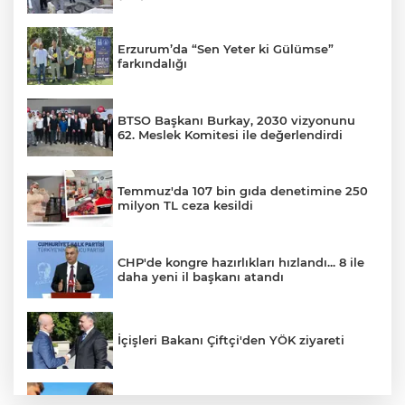
Erzurum’da “Sen Yeter ki Gülümse”
farkındalığı
BTSO Başkanı Burkay, 2030 vizyonunu
62. Meslek Komitesi ile değerlendirdi
Temmuz'da 107 bin gıda denetimine 250
milyon TL ceza kesildi
CHP'de kongre hazırlıkları hızlandı... 8 ile
daha yeni il başkanı atandı
İçişleri Bakanı Çiftçi'den YÖK ziyareti
Sakarya'da gençler istedi, Başkan