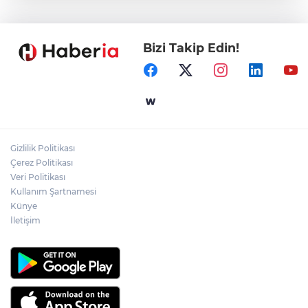
Alemdar talimat verdi
Bizi Takip Edin!
Gebze'e 5 Başkan Şehit Yılmaz Argon
Caddesi'nde
Ömer Çelik: 2 yıllık çalışmanın en önemli
aşamasındayız
Gizlilik Politikası
Gaziantep'in CODA&COBA'sında
Çerez Politikası
mezuniyet sevinci
Veri Politikası
Kullanım Şartnamesi
Künye
İletişim