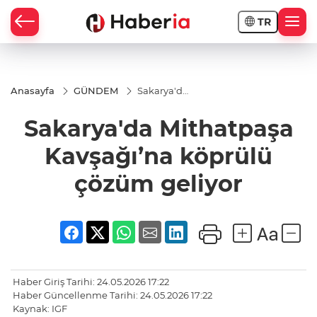
TR
Anasayfa
GÜNDEM
Sakarya'da
Mithatpaşa
Kavşağı’na
Sakarya'da Mithatpaşa
köprülü
çözüm
geliyor
Kavşağı’na köprülü
çözüm geliyor
Haber Giriş Tarihi: 24.05.2026 17:22
Haber Güncellenme Tarihi: 24.05.2026 17:22
Kaynak: IGF