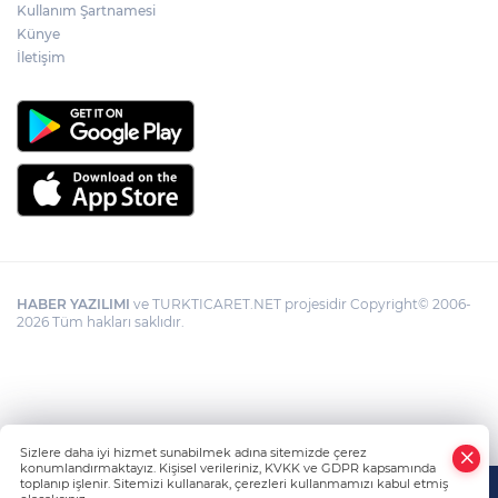
Kullanım Şartnamesi
Künye
İletişim
HABER YAZILIMI
ve TURKTICARET.NET projesidir Copyright© 2006-
2026 Tüm hakları saklıdır.
Sizlere daha iyi hizmet sunabilmek adına sitemizde çerez
konumlandırmaktayız. Kişisel verileriniz, KVKK ve GDPR kapsamında
toplanıp işlenir. Sitemizi kullanarak, çerezleri kullanmamızı kabul etmiş