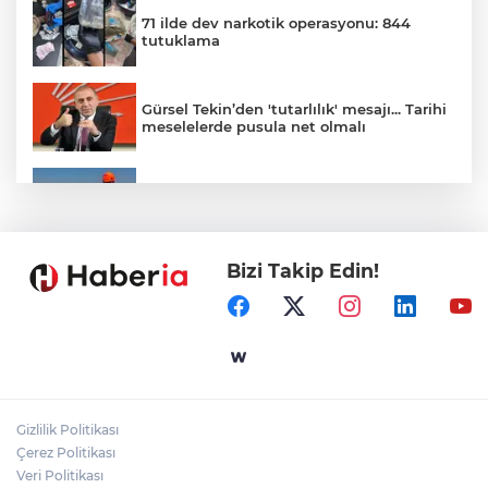
71 ilde dev narkotik operasyonu: 844
tutuklama
Gürsel Tekin’den 'tutarlılık' mesajı... Tarihi
meselelerde pusula net olmalı
Marmara Adası açıklarında arızalanan
tekne kurtarıldı
Bizi Takip Edin!
Samsun’da Alaçam'a yeni yaşam alanı
kazandırıldı
Yapay zekada onlarca uygulamanın
yerini tek asistan alabilir
Gizlilik Politikası
YÖK'ten uluslararası mezunlara ikamet
Çerez Politikası
kolaylığı... Süre 2 yıla kadar uzatılabilecek
Veri Politikası