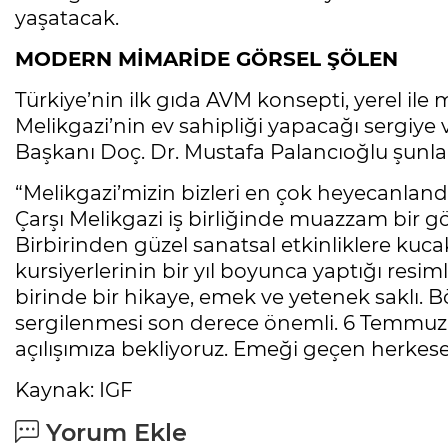
yaşatacak.
MODERN MİMARİDE GÖRSEL ŞÖLEN
Türkiye’nin ilk gıda AVM konsepti, yerel i
Melikgazi’nin ev sahipliği yapacağı sergiye
Başkanı Doç. Dr. Mustafa Palancıoğlu şunlar
“Melikgazi’mizin bizleri en çok heyecanlandı
Çarşı Melikgazi iş birliğinde muazzam bir gö
Birbirinden güzel sanatsal etkinliklere kuc
kursiyerlerinin bir yıl boyunca yaptığı resi
birinde bir hikaye, emek ve yetenek saklı. B
sergilenmesi son derece önemli. 6 Temmuz 
açılışımıza bekliyoruz. Emeği geçen herkes
Kaynak: IGF
Yorum Ekle