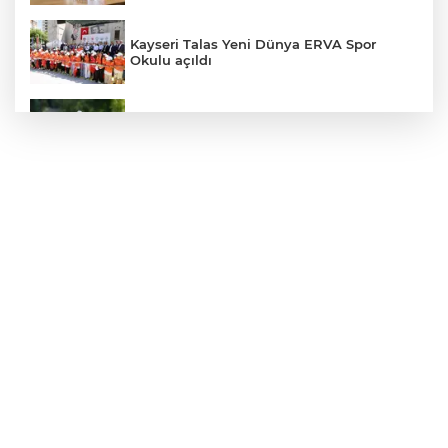
Kayseri Talas Yeni Dünya ERVA Spor
Okulu açıldı
Ormanya’nın Atlas’ı yaban hayatına ışık
tutacak
Bursa İnegöl'de Alanyurt Yüzme
Havuzu'nda çalışmalar tam gaz
Kayseri Melikgazi'den ücretsiz yaz
kursları
İzmit Belediyesi'nden muhtarlara doğum
günü ziyareti