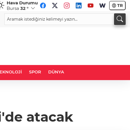
Hava Durumu
TR
Bursa
32 °
GBP
CHF
64,1456
%0,13
58,5668
%-0,60
EKNOLOJİ
SPOR
DÜNYA
i'de atacak