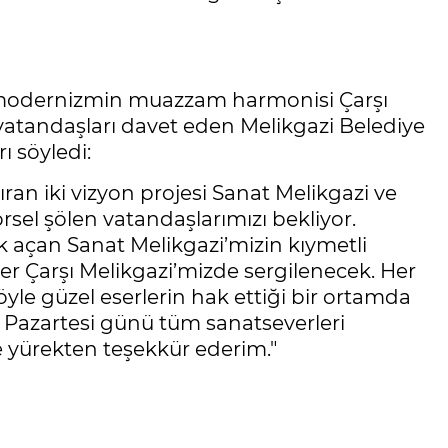
le modernizmin muazzam harmonisi Çarşı
 vatandaşları davet eden Melikgazi Belediye
ı söyledi:
ran iki vizyon projesi Sanat Melikgazi ve
rsel şölen vatandaşlarımızı bekliyor.
ak açan Sanat Melikgazi’mizin kıymetli
mler Çarşı Melikgazi’mizde sergilenecek. Her
öyle güzel eserlerin hak ettiği bir ortamda
Pazartesi günü tüm sanatseverleri
e yürekten teşekkür ederim."