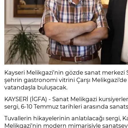
Kayseri Melikgazi’nin gözde sanat merkezi Sa
şehrin gastronomi vitrini Çarşı Melikgazi’d
vatandaşla buluşacak.
KAYSERİ (İGFA) - Sanat Melikgazi kursiyerler
sergi, 6-10 Temmuz tarihleri arasında sanats
Tuvallerin hikayelerinin anlatılacağı sergi, 
Melikgazi’nin modern mimarisiyle sanatseve