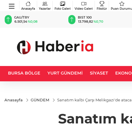
Anasayfa
Yazarlar
Foto Galeri
Video Galeri
Fikstür
Puan Durum
GAU/TRY
BIST 100
6.501,54
%0,08
13.798,82
%0,70
BURSA BÖLGE
YURT GÜNDEMİ
SİYASET
EKONO
Anasayfa
GÜNDEM
Sanatım kalbi Çarşı Melikgazi'de atac
Sanatım ka