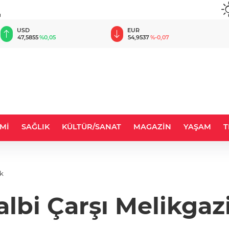
u
USD
EUR
47,5855
%0,05
54,9537
%-0,07
Mİ
SAĞLIK
KÜLTÜR/SANAT
MAGAZİN
YAŞAM
T
ak
lbi Çarşı Melikgaz