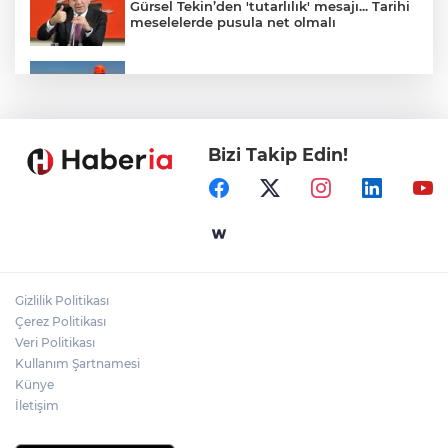
Gürsel Tekin’den 'tutarlılık' mesajı... Tarihi
meselelerde pusula net olmalı
Marmara Adası açıklarında arızalanan
tekne kurtarıldı
Bizi Takip Edin!
Samsun’da Alaçam'a yeni yaşam alanı
kazandırıldı
Yapay zekada onlarca uygulamanın
yerini tek asistan alabilir
Gizlilik Politikası
YÖK'ten uluslararası mezunlara ikamet
Çerez Politikası
kolaylığı... Süre 2 yıla kadar uzatılabilecek
Veri Politikası
Kullanım Şartnamesi
Künye
İletişim