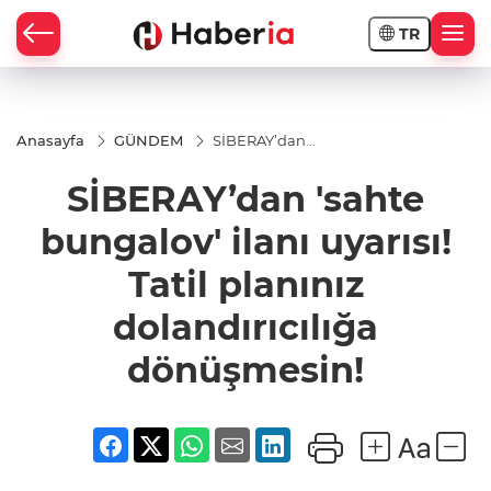
TR
Anasayfa
GÜNDEM
SİBERAY’dan
'sahte
bungalov'
SİBERAY’dan 'sahte
ilanı uyarısı!
Tatil planınız
dolandırıcılığa
bungalov' ilanı uyarısı!
dönüşmesin!
Tatil planınız
dolandırıcılığa
dönüşmesin!