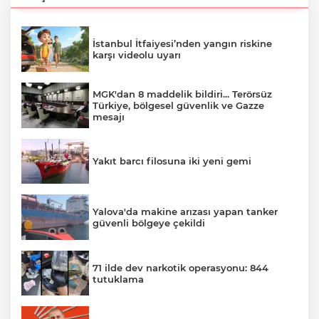
İstanbul İtfaiyesi’nden yangın riskine
karşı videolu uyarı
MGK'dan 8 maddelik bildiri... Terörsüz
Türkiye, bölgesel güvenlik ve Gazze
mesajı
Yakıt barcı filosuna iki yeni gemi
Yalova'da makine arızası yapan tanker
güvenli bölgeye çekildi
71 ilde dev narkotik operasyonu: 844
tutuklama