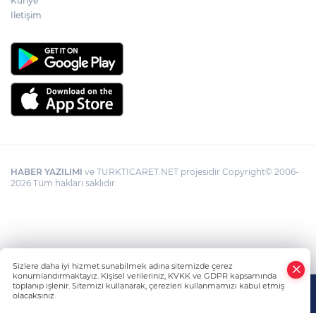
Künye
İletişim
HABER YAZILIMI
ve TURKTICARET.NET projesidir Copyright© 2006-
2026 Tüm hakları saklıdır.
Sizlere daha iyi hizmet sunabilmek adına sitemizde çerez
konumlandırmaktayız. Kişisel verileriniz, KVKK ve GDPR kapsamında
toplanıp işlenir. Sitemizi kullanarak, çerezleri kullanmamızı kabul etmiş
olacaksınız.
Anasayfa
Haber Ara
Yazarlar