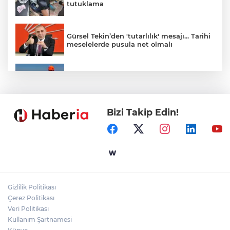
tutuklama
Gürsel Tekin’den 'tutarlılık' mesajı... Tarihi
meselelerde pusula net olmalı
Marmara Adası açıklarında arızalanan
tekne kurtarıldı
Bizi Takip Edin!
Samsun’da Alaçam'a yeni yaşam alanı
kazandırıldı
Yapay zekada onlarca uygulamanın
yerini tek asistan alabilir
Gizlilik Politikası
YÖK'ten uluslararası mezunlara ikamet
Çerez Politikası
kolaylığı... Süre 2 yıla kadar uzatılabilecek
Veri Politikası
Kullanım Şartnamesi