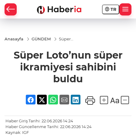
TR
Anasayfa
GÜNDEM
Süper
Loto’nun
süper
Süper Loto’nun süper
ikramiyesi
sahibini
buldu
ikramiyesi sahibini
buldu
Haber Giriş Tarihi: 22.06.2026 14:24
Haber Güncellenme Tarihi: 22.06.2026 14:24
Kaynak: IGF