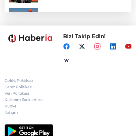
Marmara Adası açıklarında arızalanan
tekne kurtarıldı
Bizi Takip Edin!
Samsun’da Alaçam'a yeni yaşam alanı
kazandırıldı
Yapay zekada onlarca uygulamanın
yerini tek asistan alabilir
Gizlilik Politikası
YÖK'ten uluslararası mezunlara ikamet
Çerez Politikası
kolaylığı... Süre 2 yıla kadar uzatılabilecek
Veri Politikası
Kullanım Şartnamesi
Künye
İletişim