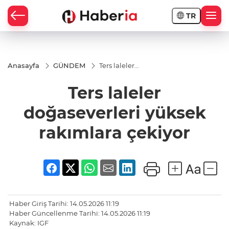
TR
Anasayfa
GÜNDEM
Ters laleler
doğaseverleri
yüksek
Ters laleler
rakımlara
çekiyor
doğaseverleri yüksek
rakımlara çekiyor
Haber Giriş Tarihi: 14.05.2026 11:19
Haber Güncellenme Tarihi: 14.05.2026 11:19
Kaynak: IGF