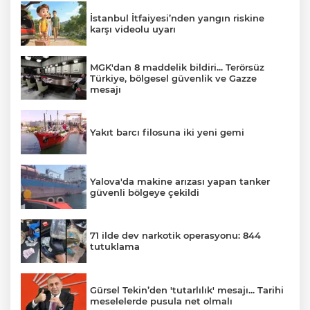
İstanbul İtfaiyesi’nden yangın riskine
karşı videolu uyarı
MGK'dan 8 maddelik bildiri... Terörsüz
Türkiye, bölgesel güvenlik ve Gazze
mesajı
Yakıt barcı filosuna iki yeni gemi
Yalova'da makine arızası yapan tanker
güvenli bölgeye çekildi
71 ilde dev narkotik operasyonu: 844
tutuklama
Gürsel Tekin’den 'tutarlılık' mesajı... Tarihi
meselelerde pusula net olmalı