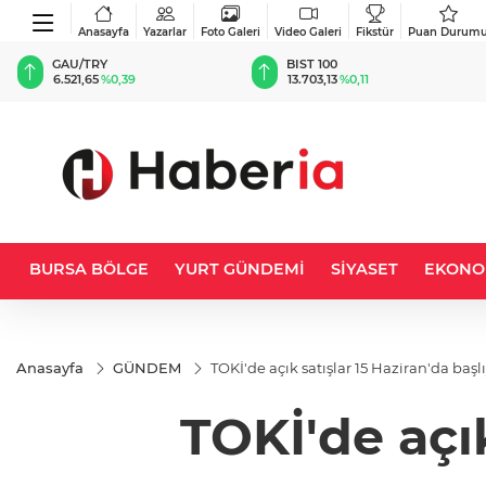
Anasayfa
Yazarlar
Foto Galeri
Video Galeri
Fikstür
Puan Durum
BIST 100
USD
13.703,13
%0,11
47,5829
%0,05
BURSA BÖLGE
YURT GÜNDEMİ
SİYASET
EKONO
Anasayfa
GÜNDEM
TOKİ'de açık satışlar 15 Haziran'da başl
TOKİ'de açık