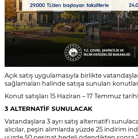
Açık satış uygulamasıyla birlikte vatandaşlar
sağlamaları halinde satışa sunulan konutlar
Konut satışları 15 Haziran – 17 Temmuz tarih
3 ALTERNATİF SUNULACAK
Vatandaşlara 3 ayrı satış alternatifi sunul
alıcılar, peşin alımlarda yüzde 25 indirim i
yüzde 50 peşinat bedeli ödendikten sonra 7