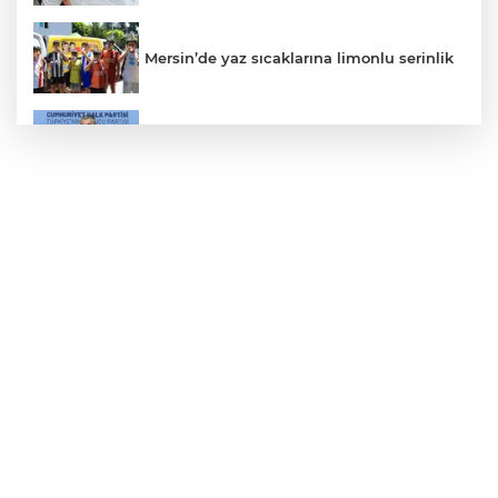
Mersin’de yaz sıcaklarına limonlu serinlik
CHP'de kongre hazırlıkları hızlandı... 8 ile
daha yeni il başkanı atandı
İçişleri Bakanı Çiftçi'den YÖK ziyareti
Gaziantep'in CODA&COBA'sında
mezuniyet sevinci
Mersin'de 4 merkez ilçeye güçlü yağmur
suyu yatırımı