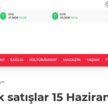
u
EUR
GBP
55,0618
%0,14
64,1816
%0,16
Mİ
SAĞLIK
KÜLTÜR/SANAT
MAGAZİN
YAŞAM
T
ıyor
 satışlar 15 Hazira