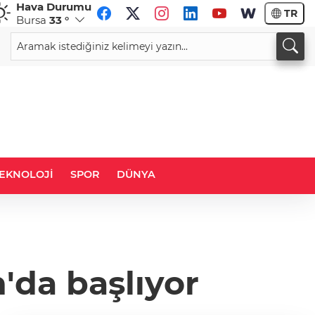
Hava Durumu
TR
Bursa
33 °
CHF
CAD
58,9335
%0,02
33,9490
%0,02
EKNOLOJİ
SPOR
DÜNYA
n'da başlıyor