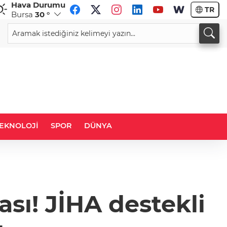
Hava Durumu
TR
Bursa
30 °
CHF
CAD
59,0083
%0,82
34,1883
%0,73
EKNOLOJİ
SPOR
DÜNYA
ı! JİHA destekli