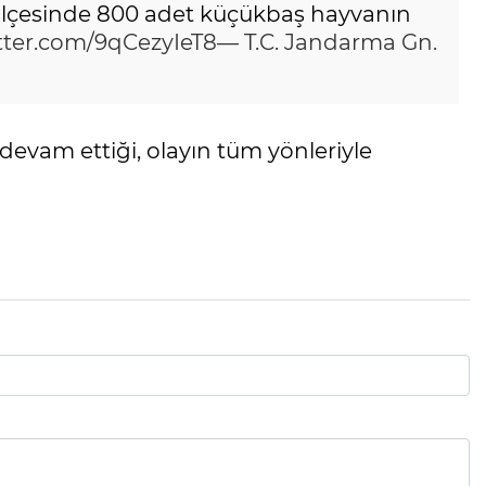
ilçesinde 800 adet küçükbaş hayvanın
itter.com/9qCezyIeT8
— T.C. Jandarma Gn.
n devam ettiği, olayın tüm yönleriyle