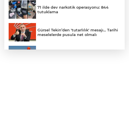
71 ilde dev narkotik operasyonu: 844
tutuklama
Gürsel Tekin’den 'tutarlılık' mesajı... Tarihi
meselelerde pusula net olmalı
Marmara Adası açıklarında arızalanan
tekne kurtarıldı
Samsun’da Alaçam'a yeni yaşam alanı
kazandırıldı
Yapay zekada onlarca uygulamanın
yerini tek asistan alabilir
YÖK'ten uluslararası mezunlara ikamet
kolaylığı... Süre 2 yıla kadar uzatılabilecek