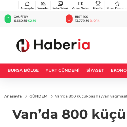
Anasayfa
Yazarlar
Foto Galeri
Video Galeri
Fikstür
Puan Durum
BIST 100
USD
13.779,39
%-0,14
47,6787
%0,18
BURSA BÖLGE
YURT GÜNDEMİ
SİYASET
EKONO
Anasayfa
GÜNDEM
Van’da 800 küçükbaş hayvan yağması! 
Van’da 800 küçü