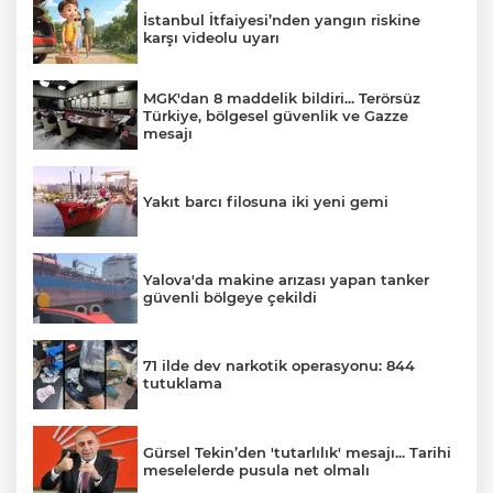
İstanbul İtfaiyesi’nden yangın riskine
karşı videolu uyarı
MGK'dan 8 maddelik bildiri... Terörsüz
Türkiye, bölgesel güvenlik ve Gazze
mesajı
Yakıt barcı filosuna iki yeni gemi
Yalova'da makine arızası yapan tanker
güvenli bölgeye çekildi
71 ilde dev narkotik operasyonu: 844
tutuklama
Gürsel Tekin’den 'tutarlılık' mesajı... Tarihi
meselelerde pusula net olmalı