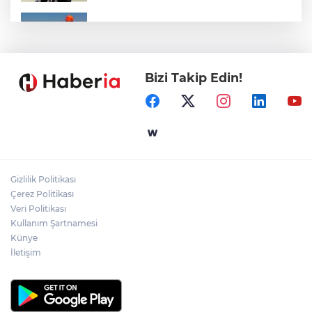
Marmara Adası açıklarında arızalanan
tekne kurtarıldı
Bizi Takip Edin!
Samsun’da Alaçam'a yeni yaşam alanı
kazandırıldı
Yapay zekada onlarca uygulamanın
yerini tek asistan alabilir
Gizlilik Politikası
YÖK'ten uluslararası mezunlara ikamet
Çerez Politikası
kolaylığı... Süre 2 yıla kadar uzatılabilecek
Veri Politikası
Kullanım Şartnamesi
Künye
İletişim