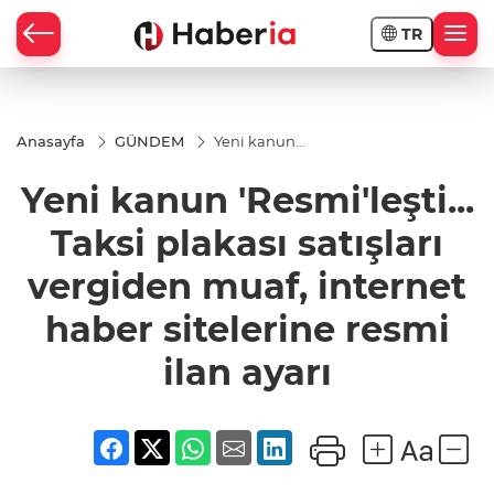
TR
Anasayfa
GÜNDEM
Yeni kanun
'Resmi'leşti...
Taksi plakası
Yeni kanun 'Resmi'leşti...
satışları
vergiden
muaf,
Taksi plakası satışları
internet
haber
vergiden muaf, internet
sitelerine
resmi ilan
haber sitelerine resmi
ayarı
ilan ayarı