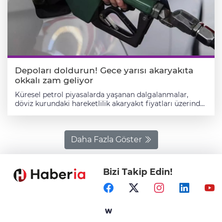
kuyruklar oluştururken, hükümet akaryakıtta zam
yapılmaması için önlem aldı. Sektör kaynaklarından
edinilen bilgiye göre TÜPRAŞ Rafinerisi'ne verilen
talimat doğrultusunda akaryakıt fiyatlarında gece
yarısı bir değişiklik olmayacak.
Depoları doldurun! Gece yarısı akaryakıta
okkalı zam geliyor
Küresel petrol piyasalarda yaşanan dalgalanmalar,
döviz kurundaki hareketlilik akaryakıt fiyatları üzerinde
etkili olmaya devam ediyor. PETROL FİYATLARINDA
YÜKSELİŞ VAR Brent petrol son dönemde 70 dolar
bandını aşarak son 7 ayın en yüksek seviyelerine çıktı ve
akaryakıt maliyetleri üzerinde yukarı yönlü baskı
Daha Fazla Göster
oluşturuyor. Bu gelişmelerin yansıması olarak
Türkiye'de akaryakıt fiyatlarına bir zam daha geliyor.
Salı günü motorin fiyatlarına 2 lira 40 kuruş zam
Bizi Takip Edin!
gelmesi bekleniyor. MOTORİNİN FİYATI 61 LİRAYI
AŞACAK İstanbul'da motorinin litre fiyatının 60,29
liraya, Ankara'da 61,42 liraya, İzmir'de ise 61,70 liraya
yükselmesi bekleniyor. İl il güncel benzin ve motorin
fiyatları: İstanbul Avrupa yakası Benzin litre fiyatı: 57.17
TL Motorin litre fiyatı: 57.89 TL LPG litre fiyatı: 30.29 TL