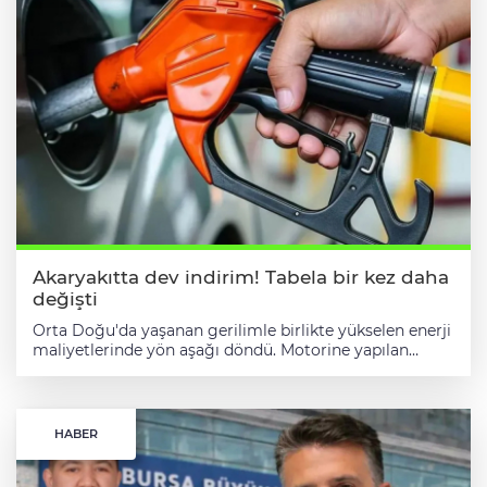
Akaryakıtta dev indirim! Tabela bir kez daha
değişti
Orta Doğu'da yaşanan gerilimle birlikte yükselen enerji
maliyetlerinde yön aşağı döndü. Motorine yapılan
indirimle birlikte akaryakıt tabelaları uzun bir aradan
sonra kritik eşiğin altına indi. 5,52 TL'LİK İNDİRİM
POMPAYA YANSIDI Küresel piyasalardaki hareketlilik ve
eşel mobil sisteminin etkisiyle akaryakıt fiyatlarında
HABER
dikkat çeken bir düşüş yaşandı. Şubat ayından bu yana
süren yüksek seyir, gece yarısı itibarıyla yerini sert bir