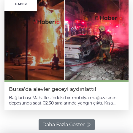
HABER
Bursa’da alevler geceyi aydınlattı!
Bağlarbaşı Mahallesi’ndeki bir mobilya mağazasının
deposunda saat 02.30 sıralarında yangın çıktı. Kısa
sürede büyüyen alevler, deponun önünde park
halindeki otomobile sıçradı. Çevredekilerin ihbarı
üzerine olay yerine çok sayıda itfaiye, polis ve sağlık
ekibi sevk edildi. Polis çevrede güvenlik önlemi alırken,
Daha Fazla Göster
deponun bitişiğindeki binalarda yaşayanlar tahliye