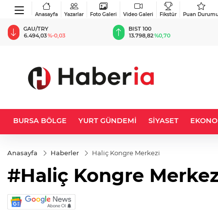
Anasayfa
Yazarlar
Foto Galeri
Video Galeri
Fikstür
Puan Durum
GAU/TRY
BIST 100
6.494,03
%-0,03
13.798,82
%0,70
BURSA BÖLGE
YURT GÜNDEMİ
SİYASET
EKONO
Anasayfa
Haberler
Haliç Kongre Merkezi
#Haliç Kongre Merkez