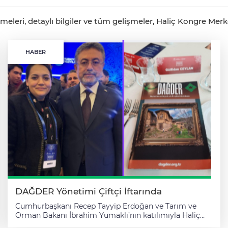
eleri, detaylı bilgiler ve tüm gelişmeler, Haliç Kongre Merke
HABER
DAĞDER Yönetimi Çiftçi İftarında
Cumhurbaşkanı Recep Tayyip Erdoğan ve Tarım ve
Orman Bakanı İbrahim Yumaklı’nın katılımıyla Haliç
Kongre Merkezi’nde düzenlenen Çiftçi İftar Programı