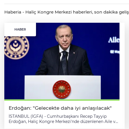
Haberia - Haliç Kongre Merkezi haberleri, son dakika gelişm
HABER
Erdoğan: "Gelecekte daha iyi anlaşılacak"
İSTANBUL (İGFA) - Cumhurbaşkanı Recep Tayyip
Erdoğan, Haliç Kongre Merkezi'nde düzenlenen Aile ve
Nüfus 10 Yılı (2026- 2035) Vizyon Tanıtım Programı’na