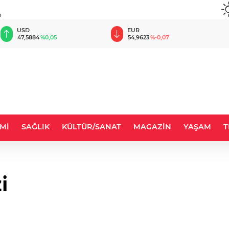
u
USD
EUR
47,5884
%0,05
54,9623
%-0,07
Mİ
SAĞLIK
KÜLTÜR/SANAT
MAGAZİN
YAŞAM
T
i