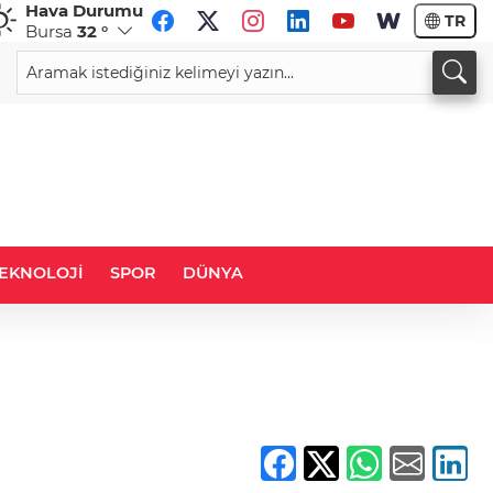
Hava Durumu
TR
Bursa
32 °
GBP
CHF
64,1466
%0,14
58,5848
%-0,58
EKNOLOJİ
SPOR
DÜNYA